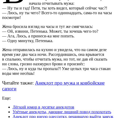
начала отчитывать мужа:
— Ну ты и гад! Петя, ты хоть видел, который сейчас час?!
— Люсь, ну ты чего? Всего-то одиннадцать, сама-то на часы
посмотри!
Жена бросила взгляд на часы и тут же смягчилась:
— Ой, извини, Петенька. Может, ты хочешь чего-то?
— Ага, Люсь, а принеси-ка мне попить.
— Одну минутку, Петенька.
Жена отправилась на кухню и увидела, что на самом деле
время уже два часа ночи. Рассердившись, она врывается
в спальню, чтобы отчитать мужа, но тот, не дав ей сказать
ни слова, грозно нахмурил брови и произнёс:
— Люсь, ну и куда ты пропала?! Уже целых три часа стакан
воды мне несёшь!
Читайте также:
Анекдот про мужа и ковбойские
сапоги
Еще:
Лёгкий юмор в десятке анекдотов
Улётные анекдоты, дающие лишний повод похохотать
Анекдот про юную одесситку, решившую выйти замуж