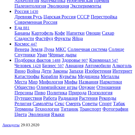
Археология
Математика
Нобелевская премия
Палеонтология
Эволюция
Эксперименты
Россия
1430
Древняя Русь
Царская Россия
СССР
Перестройка
Современная Россия
Еда
881
Бананы
Картофель
Кофе
Напитки
Овощи
Сахар
Сладости
Фастфуд
Фрукты
Яйца
Космос
447
Венера
Земля
Луна
МКС
Солнечная система
Солнце
Спутники
Уран
Чёрные дыры
Подборки фактов
Здоровье
Криминал
1488
907
547
Человек
Бизнес
Авиация
Автомобили
Алкоголь
1428
597
Вино
Война
Дети
Законы
Запахи
Изобретения
Интернет
Катастрофы
Корабли
Курьёзы
Медицина
Металлы
Места
Мир
Мифология
Мифы
Названия
Наркотики
Общество
Олимпийские игры
Оружие
Отношения
Персоны
Пиво
Политика
Природа
Психология
Путешествия
Работа
Радиация
Растения
Рекорды
Религия
Самолёты
Секс
Смерть
Советы
Спорт
Табак
Термины
Технологии
Титаник
Транспорт
Фотографии
Цвета
Эволюция
Языки
Анекдоты
29.03.2020