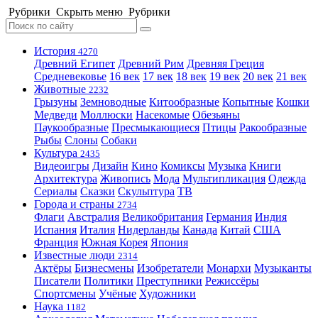
Рубрики
Скрыть меню
Рубрики
История
4270
Древний Египет
Древний Рим
Древняя Греция
Средневековье
16 век
17 век
18 век
19 век
20 век
21 век
Животные
2232
Грызуны
Земноводные
Китообразные
Копытные
Кошки
Медведи
Моллюски
Насекомые
Обезьяны
Паукообразные
Пресмыкающиеся
Птицы
Ракообразные
Рыбы
Слоны
Собаки
Культура
2435
Видеоигры
Дизайн
Кино
Комиксы
Музыка
Книги
Архитектура
Живопись
Мода
Мультипликация
Одежда
Сериалы
Сказки
Скульптура
ТВ
Города и страны
2734
Флаги
Австралия
Великобритания
Германия
Индия
Испания
Италия
Нидерланды
Канада
Китай
США
Франция
Южная Корея
Япония
Известные люди
2314
Актёры
Бизнесмены
Изобретатели
Монархи
Музыканты
Писатели
Политики
Преступники
Режиссёры
Спортсмены
Учёные
Художники
Наука
1182