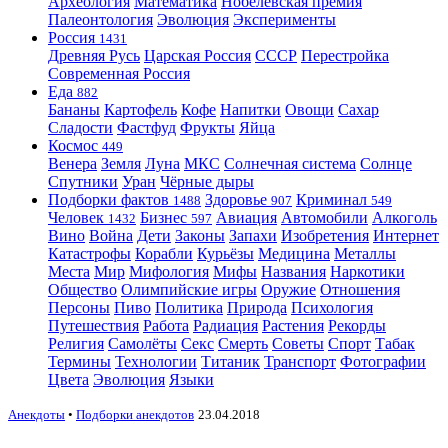
Археология
Математика
Нобелевская премия
Палеонтология
Эволюция
Эксперименты
Россия
1431
Древняя Русь
Царская Россия
СССР
Перестройка
Современная Россия
Еда
882
Бананы
Картофель
Кофе
Напитки
Овощи
Сахар
Сладости
Фастфуд
Фрукты
Яйца
Космос
449
Венера
Земля
Луна
МКС
Солнечная система
Солнце
Спутники
Уран
Чёрные дыры
Подборки фактов
Здоровье
Криминал
1488
907
549
Человек
Бизнес
Авиация
Автомобили
Алкоголь
1432
597
Вино
Война
Дети
Законы
Запахи
Изобретения
Интернет
Катастрофы
Корабли
Курьёзы
Медицина
Металлы
Места
Мир
Мифология
Мифы
Названия
Наркотики
Общество
Олимпийские игры
Оружие
Отношения
Персоны
Пиво
Политика
Природа
Психология
Путешествия
Работа
Радиация
Растения
Рекорды
Религия
Самолёты
Секс
Смерть
Советы
Спорт
Табак
Термины
Технологии
Титаник
Транспорт
Фотографии
Цвета
Эволюция
Языки
Анекдоты
•
Подборки анекдотов
23.04.2018