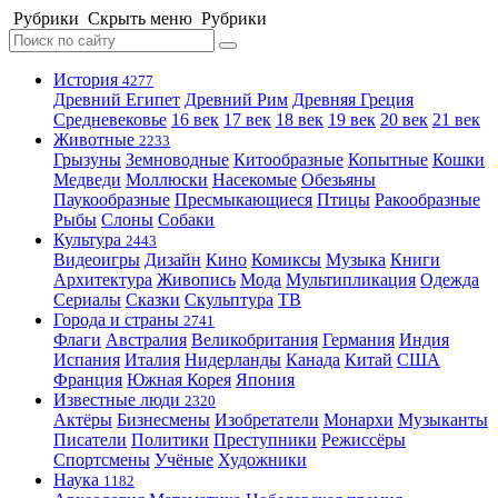
Рубрики
Скрыть меню
Рубрики
История
4277
Древний Египет
Древний Рим
Древняя Греция
Средневековье
16 век
17 век
18 век
19 век
20 век
21 век
Животные
2233
Грызуны
Земноводные
Китообразные
Копытные
Кошки
Медведи
Моллюски
Насекомые
Обезьяны
Паукообразные
Пресмыкающиеся
Птицы
Ракообразные
Рыбы
Слоны
Собаки
Культура
2443
Видеоигры
Дизайн
Кино
Комиксы
Музыка
Книги
Архитектура
Живопись
Мода
Мультипликация
Одежда
Сериалы
Сказки
Скульптура
ТВ
Города и страны
2741
Флаги
Австралия
Великобритания
Германия
Индия
Испания
Италия
Нидерланды
Канада
Китай
США
Франция
Южная Корея
Япония
Известные люди
2320
Актёры
Бизнесмены
Изобретатели
Монархи
Музыканты
Писатели
Политики
Преступники
Режиссёры
Спортсмены
Учёные
Художники
Наука
1182