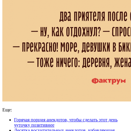
Еще:
Горячая порция анекдотов, чтобы сделать этот день
чуточку позитивнее
Десятка восхитительных анекдотов, избавляющая