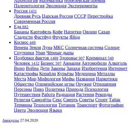
Археология
Математика
Нобелевская премия
Палеонтология
Эволюция
Эксперименты
Россия
1431
Древняя Русь
Царская Россия
СССР
Перестройка
Современная Россия
Еда
882
Бананы
Картофель
Кофе
Напитки
Овощи
Сахар
Сладости
Фастфуд
Фрукты
Яйца
Космос
449
Венера
Земля
Луна
МКС
Солнечная система
Солнце
Спутники
Уран
Чёрные дыры
Подборки фактов
Здоровье
Криминал
1488
907
549
Человек
Бизнес
Авиация
Автомобили
Алкоголь
1432
597
Вино
Война
Дети
Законы
Запахи
Изобретения
Интернет
Катастрофы
Корабли
Курьёзы
Медицина
Металлы
Места
Мир
Мифология
Мифы
Названия
Наркотики
Общество
Олимпийские игры
Оружие
Отношения
Персоны
Пиво
Политика
Природа
Психология
Путешествия
Работа
Радиация
Растения
Рекорды
Религия
Самолёты
Секс
Смерть
Советы
Спорт
Табак
Термины
Технологии
Титаник
Транспорт
Фотографии
Цвета
Эволюция
Языки
Анекдоты
27.04.2020