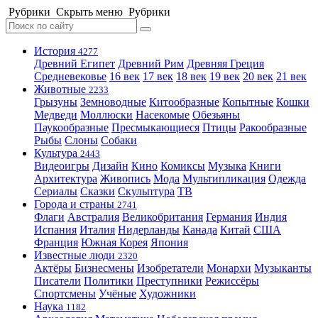
Рубрики
Скрыть меню
Рубрики
История
4277
Древний Египет
Древний Рим
Древняя Греция
Средневековье
16 век
17 век
18 век
19 век
20 век
21 век
Животные
2233
Грызуны
Земноводные
Китообразные
Копытные
Кошки
Медведи
Моллюски
Насекомые
Обезьяны
Паукообразные
Пресмыкающиеся
Птицы
Ракообразные
Рыбы
Слоны
Собаки
Культура
2443
Видеоигры
Дизайн
Кино
Комиксы
Музыка
Книги
Архитектура
Живопись
Мода
Мультипликация
Одежда
Сериалы
Сказки
Скульптура
ТВ
Города и страны
2741
Флаги
Австралия
Великобритания
Германия
Индия
Испания
Италия
Нидерланды
Канада
Китай
США
Франция
Южная Корея
Япония
Известные люди
2320
Актёры
Бизнесмены
Изобретатели
Монархи
Музыканты
Писатели
Политики
Преступники
Режиссёры
Спортсмены
Учёные
Художники
Наука
1182