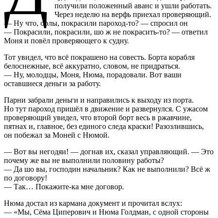
получили положенный аванс и ушли работать.
Через неделю на верфь приехал проверяющий.
— Ну что, орлы, покрасили пароход-то? — спросил он
— Покрасили, покрасили, шо ж не покрасить-то? — ответил
Моня и повёл проверяющего к судну.
Тот увидел, что всё покрашено на совесть. Борта корабля
белоснежные, всё аккуратно, словом, не придраться.
— Ну, молодцы, Моня, Нюма, порадовали. Вот ваши
оставшиеся деньги за работу.
Парни забрали деньги и направились к выходу из порта.
Но тут пароход пришёл в движение и развернулся. С ужасом
проверяющий увидел, что второй борт весь в ржавчине,
пятнах и, главное, без единого следа краски! Разозлившись,
он побежал за Моней с Нюмой.
— Вот вы негодяи! — догнав их, сказал управляющий. — Это
почему же вы не выполнили половину работы?
— Да шо вы, господин начальник? Как не выполнили? Всё ж
по договору!
— Так… Покажите-ка мне договор.
Нюма достал из кармана документ и прочитал вслух:
— «Мы, Сёма Циперович и Нюма Голдман, с одной стороны