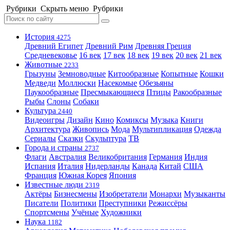
Рубрики
Скрыть меню
Рубрики
История
4275
Древний Египет
Древний Рим
Древняя Греция
Средневековье
16 век
17 век
18 век
19 век
20 век
21 век
Животные
2233
Грызуны
Земноводные
Китообразные
Копытные
Кошки
Медведи
Моллюски
Насекомые
Обезьяны
Паукообразные
Пресмыкающиеся
Птицы
Ракообразные
Рыбы
Слоны
Собаки
Культура
2440
Видеоигры
Дизайн
Кино
Комиксы
Музыка
Книги
Архитектура
Живопись
Мода
Мультипликация
Одежда
Сериалы
Сказки
Скульптура
ТВ
Города и страны
2737
Флаги
Австралия
Великобритания
Германия
Индия
Испания
Италия
Нидерланды
Канада
Китай
США
Франция
Южная Корея
Япония
Известные люди
2319
Актёры
Бизнесмены
Изобретатели
Монархи
Музыканты
Писатели
Политики
Преступники
Режиссёры
Спортсмены
Учёные
Художники
Наука
1182