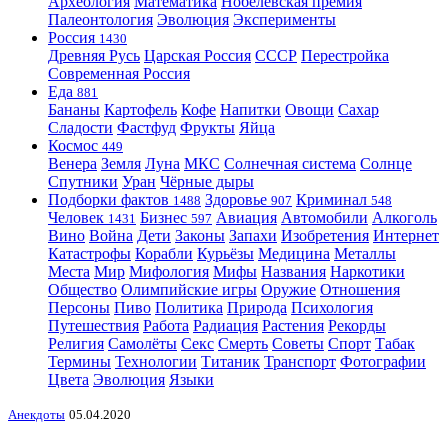
Археология
Математика
Нобелевская премия
Палеонтология
Эволюция
Эксперименты
Россия
1430
Древняя Русь
Царская Россия
СССР
Перестройка
Современная Россия
Еда
881
Бананы
Картофель
Кофе
Напитки
Овощи
Сахар
Сладости
Фастфуд
Фрукты
Яйца
Космос
449
Венера
Земля
Луна
МКС
Солнечная система
Солнце
Спутники
Уран
Чёрные дыры
Подборки фактов
Здоровье
Криминал
1488
907
548
Человек
Бизнес
Авиация
Автомобили
Алкоголь
1431
597
Вино
Война
Дети
Законы
Запахи
Изобретения
Интернет
Катастрофы
Корабли
Курьёзы
Медицина
Металлы
Места
Мир
Мифология
Мифы
Названия
Наркотики
Общество
Олимпийские игры
Оружие
Отношения
Персоны
Пиво
Политика
Природа
Психология
Путешествия
Работа
Радиация
Растения
Рекорды
Религия
Самолёты
Секс
Смерть
Советы
Спорт
Табак
Термины
Технологии
Титаник
Транспорт
Фотографии
Цвета
Эволюция
Языки
Анекдоты
05.04.2020