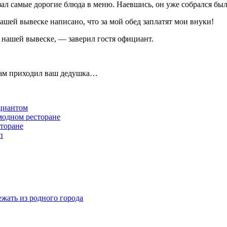
зал самые дорогие блюда в меню. Наевшись, он уже собрался был
шей вывеске написано, что за мой обед заплатят мои внуки!
а нашей вывеске, — заверил гостя официант.
 нам приходил ваш дедушка…
ициантом
модном ресторане
сторане
п
жать из родного города