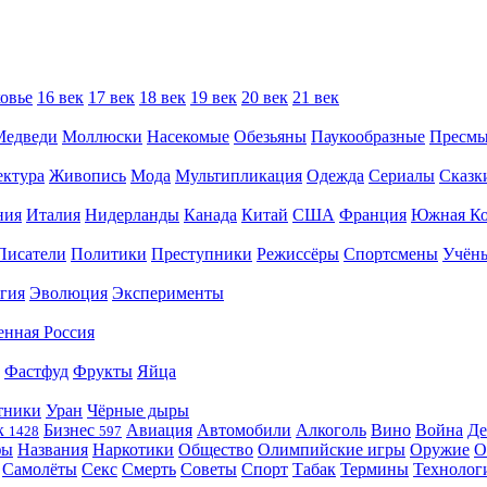
овье
16 век
17 век
18 век
19 век
20 век
21 век
Медведи
Моллюски
Насекомые
Обезьяны
Паукообразные
Пресм
ектура
Живопись
Мода
Мультипликация
Одежда
Сериалы
Сказк
ния
Италия
Нидерланды
Канада
Китай
США
Франция
Южная Ко
Писатели
Политики
Преступники
Режиссёры
Спортсмены
Учён
гия
Эволюция
Эксперименты
енная Россия
Фастфуд
Фрукты
Яйца
тники
Уран
Чёрные дыры
к
Бизнес
Авиация
Автомобили
Алкоголь
Вино
Война
Де
1428
597
фы
Названия
Наркотики
Общество
Олимпийские игры
Оружие
О
Самолёты
Секс
Смерть
Советы
Спорт
Табак
Термины
Технолог