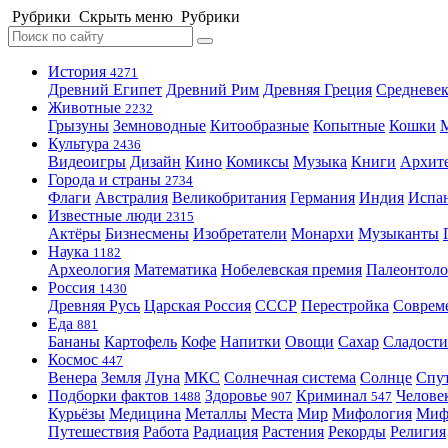
Рубрики
Скрыть меню
Рубрики
История
4271
Древний Египет
Древний Рим
Древняя Греция
Средневек
Животные
2232
Грызуны
Земноводные
Китообразные
Копытные
Кошки
Культура
2436
Видеоигры
Дизайн
Кино
Комиксы
Музыка
Книги
Архит
Города и страны
2734
Флаги
Австралия
Великобритания
Германия
Индия
Испа
Известные люди
2315
Актёры
Бизнесмены
Изобретатели
Монархи
Музыканты
Наука
1182
Археология
Математика
Нобелевская премия
Палеонтоло
Россия
1430
Древняя Русь
Царская Россия
СССР
Перестройка
Соврем
Еда
881
Бананы
Картофель
Кофе
Напитки
Овощи
Сахар
Сладости
Космос
447
Венера
Земля
Луна
МКС
Солнечная система
Солнце
Спу
Подборки фактов
Здоровье
Криминал
Челове
1488
907
547
Курьёзы
Медицина
Металлы
Места
Мир
Мифология
Ми
Путешествия
Работа
Радиация
Растения
Рекорды
Религия