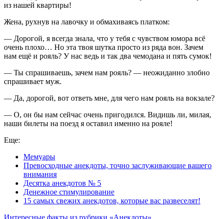
из нашей квартиры!
Жена, рухнув на лавочку и обмахиваясь платком:
— Дорогой, я всегда знала, что у тебя с чувством юмора всё
очень плохо… Но эта твоя шутка просто из ряда вон. Зачем
нам ещё и рояль? У нас ведь и так два чемодана и пять сумок!
— Ты спрашиваешь, зачем нам рояль? — неожиданно злобно
спрашивает муж.
— Да, дорогой, вот ответь мне, для чего нам рояль на вокзале?
— О, он бы нам сейчас очень пригодился. Видишь ли, милая,
наши билеты на поезд я оставил именно на рояле!
Еще:
Мемуары
Превосходные анекдоты, точно заслуживающие вашего
внимания
Десятка анекдотов № 5
Денежное стимулирование
15 самых свежих анекдотов, которые вас развеселят!
Интересные факты из рубрики «Анекдоты»