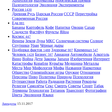
Археология
Математика
Нобелевская премия
Палеонтология
Эволюция
Эксперименты
Россия
1430
Древняя Русь
Царская Россия
СССР
Перестройка
Современная Россия
Еда
881
Бананы
Картофель
Кофе
Напитки
Овощи
Сахар
Сладости
Фастфуд
Фрукты
Яйца
Космос
447
Венера
Земля
Луна
МКС
Солнечная система
Солнце
Спутники
Уран
Чёрные дыры
Подборки фактов
Здоровье
Криминал
1488
907
547
Человек
Бизнес
Авиация
Автомобили
Алкоголь
1428
597
Вино
Война
Дети
Законы
Запахи
Изобретения
Интернет
Катастрофы
Корабли
Курьёзы
Медицина
Металлы
Места
Мир
Мифология
Мифы
Названия
Наркотики
Общество
Олимпийские игры
Оружие
Отношения
Персоны
Пиво
Политика
Природа
Психология
Путешествия
Работа
Радиация
Растения
Рекорды
Религия
Самолёты
Секс
Смерть
Советы
Спорт
Табак
Термины
Технологии
Титаник
Транспорт
Фотографии
Цвета
Эволюция
Языки
Анекдоты
15.11.2017