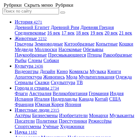
Рубрики
Скрыть меню
Рубрики
История
4271
Древний Египет
Древний Рим
Древняя Греция
Средневековье
16 век
17 век
18 век
19 век
20 век
21 век
Животные
2232
Грызуны
Земноводные
Китообразные
Копытные
Кошки
Медведи
Моллюски
Насекомые
Обезьяны
Паукообразные
Пресмыкающиеся
Птицы
Ракообразные
Рыбы
Слоны
Собаки
Культура
2436
Видеоигры
Дизайн
Кино
Комиксы
Музыка
Книги
Архитектура
Живопись
Мода
Мультипликация
Одежда
Сериалы
Сказки
Скульптура
ТВ
Города и страны
2734
Флаги
Австралия
Великобритания
Германия
Индия
Испания
Италия
Нидерланды
Канада
Китай
США
Франция
Южная Корея
Япония
Известные люди
2315
Актёры
Бизнесмены
Изобретатели
Монархи
Музыканты
Писатели
Политики
Преступники
Режиссёры
Спортсмены
Учёные
Художники
Наука
1182