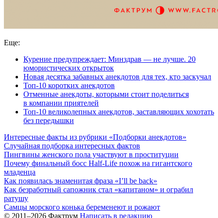
Еще:
Курение предупреждает: Минздрав — не лучше. 20
юмористических открыток
Новая десятка забавных анекдотов для тех, кто заскучал
Топ-10 коротких анекдотов
Отменные анекдоты, которыми стоит поделиться
в компании приятелей
Топ-10 великолепных анекдотов, заставляющих хохотать
без передышки
Интересные факты из рубрики «Подборки анекдотов»
Случайная подборка интересных фактов
Пингвины женского пола участвуют в проституции
Почему финальный босс Half-Life похож на гигантского
младенца
Как появилась знаменитая фраза «I’ll be back»
Как безработный сапожник стал «капитаном» и ограбил
ратушу
Самцы морского конька беременеют и рожают
© 2011–2026 Фактрум
Написать в редакцию