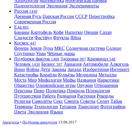
Археология
Математика
Нобелевская премия
Палеонтология
Эволюция
Эксперименты
Россия
1430
Древняя Русь
Царская Россия
СССР
Перестройка
Современная Россия
Еда
881
Бананы
Картофель
Кофе
Напитки
Овощи
Сахар
Сладости
Фастфуд
Фрукты
Яйца
Космос
447
Венера
Земля
Луна
МКС
Солнечная система
Солнце
Спутники
Уран
Чёрные дыры
Подборки фактов
Здоровье
Криминал
1488
907
548
Человек
Бизнес
Авиация
Автомобили
Алкоголь
1430
597
Вино
Война
Дети
Законы
Запахи
Изобретения
Интернет
Катастрофы
Корабли
Курьёзы
Медицина
Металлы
Места
Мир
Мифология
Мифы
Названия
Наркотики
Общество
Олимпийские игры
Оружие
Отношения
Персоны
Пиво
Политика
Природа
Психология
Путешествия
Работа
Радиация
Растения
Рекорды
Религия
Самолёты
Секс
Смерть
Советы
Спорт
Табак
Термины
Технологии
Титаник
Транспорт
Фотографии
Цвета
Эволюция
Языки
Анекдоты
•
Подборки анекдотов
13.06.2017