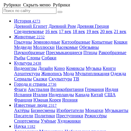
Рубрики
Скрыть меню
Рубрики
История
4273
Древний Египет
Древний Рим
Древняя Греция
Средневековье
16 век
17 век
18 век
19 век
20 век
21 век
Животные
2232
Грызуны
Земноводные
Китообразные
Копытные
Кошки
Медведи
Моллюски
Насекомые
Обезьяны
Паукообразные
Пресмыкающиеся
Птицы
Ракообразные
Рыбы
Слоны
Собаки
Культура
2438
Видеоигры
Дизайн
Кино
Комиксы
Музыка
Книги
Архитектура
Живопись
Мода
Мультипликация
Одежда
Сериалы
Сказки
Скульптура
ТВ
Города и страны
2736
Флаги
Австралия
Великобритания
Германия
Индия
Испания
Италия
Нидерланды
Канада
Китай
США
Франция
Южная Корея
Япония
Известные люди
2317
Актёры
Бизнесмены
Изобретатели
Монархи
Музыканты
Писатели
Политики
Преступники
Режиссёры
Спортсмены
Учёные
Художники
Наука
1182