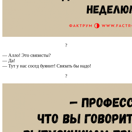
?
— Алло! Это связисты?
— Да!
— Тут у нас сосед буянит! Связать бы надо!
?