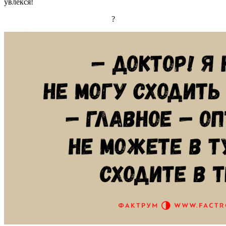
увлёкся!
?