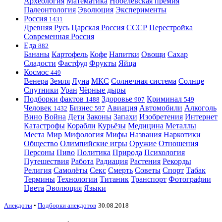
Археология
Математика
Нобелевская премия
Палеонтология
Эволюция
Эксперименты
Россия
1431
Древняя Русь
Царская Россия
СССР
Перестройка
Современная Россия
Еда
882
Бананы
Картофель
Кофе
Напитки
Овощи
Сахар
Сладости
Фастфуд
Фрукты
Яйца
Космос
449
Венера
Земля
Луна
МКС
Солнечная система
Солнце
Спутники
Уран
Чёрные дыры
Подборки фактов
Здоровье
Криминал
1488
907
549
Человек
Бизнес
Авиация
Автомобили
Алкоголь
1432
597
Вино
Война
Дети
Законы
Запахи
Изобретения
Интернет
Катастрофы
Корабли
Курьёзы
Медицина
Металлы
Места
Мир
Мифология
Мифы
Названия
Наркотики
Общество
Олимпийские игры
Оружие
Отношения
Персоны
Пиво
Политика
Природа
Психология
Путешествия
Работа
Радиация
Растения
Рекорды
Религия
Самолёты
Секс
Смерть
Советы
Спорт
Табак
Термины
Технологии
Титаник
Транспорт
Фотографии
Цвета
Эволюция
Языки
Анекдоты
•
Подборки анекдотов
30.08.2018