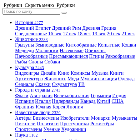
Рубрики
Скрыть меню
Рубрики
История
4277
Древний Египет
Древний Рим
Древняя Греция
Средневековье
16 век
17 век
18 век
19 век
20 век
21 век
Животные
2233
Грызуны
Земноводные
Китообразные
Копытные
Кошки
Медведи
Моллюски
Насекомые
Обезьяны
Паукообразные
Пресмыкающиеся
Птицы
Ракообразные
Рыбы
Слоны
Собаки
Культура
2443
Видеоигры
Дизайн
Кино
Комиксы
Музыка
Книги
Архитектура
Живопись
Мода
Мультипликация
Одежда
Сериалы
Сказки
Скульптура
ТВ
Города и страны
2741
Флаги
Австралия
Великобритания
Германия
Индия
Испания
Италия
Нидерланды
Канада
Китай
США
Франция
Южная Корея
Япония
Известные люди
2320
Актёры
Бизнесмены
Изобретатели
Монархи
Музыканты
Писатели
Политики
Преступники
Режиссёры
Спортсмены
Учёные
Художники
Наука
1182