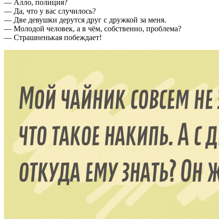
— Алло, полиция?
— Да, что у вас случилось?
— Две девушки дерутся друг с дружкой за меня.
— Молодой человек, а в чём, собственно, проблема?
— Страшненькая побеждает!