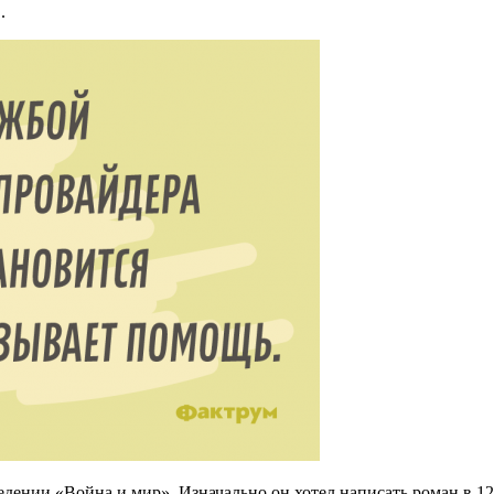
.
ведении «Война и мир». Изначально он хотел написать роман в 