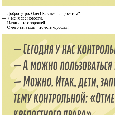
— Доброе утро, Олег! Как дела с проектом?
— У меня две новости.
— Начинайте с хорошей.
— С чего вы взяли, что есть хорошая?