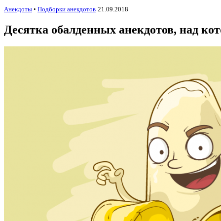
Анекдоты
•
Подборки анекдотов
21.09.2018
Десятка обалденных анекдотов, над кот