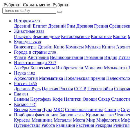
Рубрики
Скрыть меню
Рубрики
История
4273
Древний Египет
Древний Рим
Древняя Греция
Средневек
Животные
2232
Грызуны
Земноводные
Китообразные
Копытные
Кошки
Культура
2438
Видеоигры
Дизайн
Кино
Комиксы
Музыка
Книги
Архит
Города и страны
2736
Флаги
Австралия
Великобритания
Германия
Индия
Испа
Известные люди
2317
Актёры
Бизнесмены
Изобретатели
Монархи
Музыканты
Наука
1182
Археология
Математика
Нобелевская премия
Палеонтоло
Россия
1430
Древняя Русь
Царская Россия
СССР
Перестройка
Соврем
Еда
881
Бананы
Картофель
Кофе
Напитки
Овощи
Сахар
Сладости
Космос
447
Венера
Земля
Луна
МКС
Солнечная система
Солнце
Спу
Подборки фактов
Здоровье
Криминал
Челове
1488
907
548
Курьёзы
Медицина
Металлы
Места
Мир
Мифология
Ми
Путешествия
Работа
Радиация
Растения
Рекорды
Религия