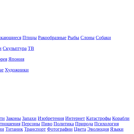
ыкающиеся
Птицы
Ракообразные
Рыбы
Слоны
Собаки
и
Скульптура
ТВ
рея
Япония
ые
Художники
ти
Законы
Запахи
Изобретения
Интернет
Катастрофы
Корабли
тношения
Персоны
Пиво
Политика
Природа
Психология
ии
Титаник
Транспорт
Фотографии
Цвета
Эволюция
Языки