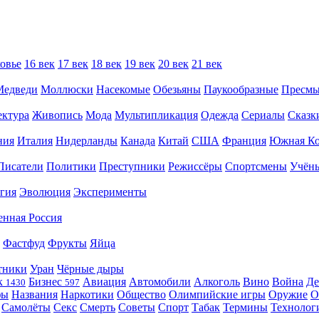
овье
16 век
17 век
18 век
19 век
20 век
21 век
Медведи
Моллюски
Насекомые
Обезьяны
Паукообразные
Пресм
ектура
Живопись
Мода
Мультипликация
Одежда
Сериалы
Сказк
ния
Италия
Нидерланды
Канада
Китай
США
Франция
Южная Ко
Писатели
Политики
Преступники
Режиссёры
Спортсмены
Учён
гия
Эволюция
Эксперименты
енная Россия
Фастфуд
Фрукты
Яйца
тники
Уран
Чёрные дыры
к
Бизнес
Авиация
Автомобили
Алкоголь
Вино
Война
Де
1430
597
фы
Названия
Наркотики
Общество
Олимпийские игры
Оружие
О
Самолёты
Секс
Смерть
Советы
Спорт
Табак
Термины
Технолог