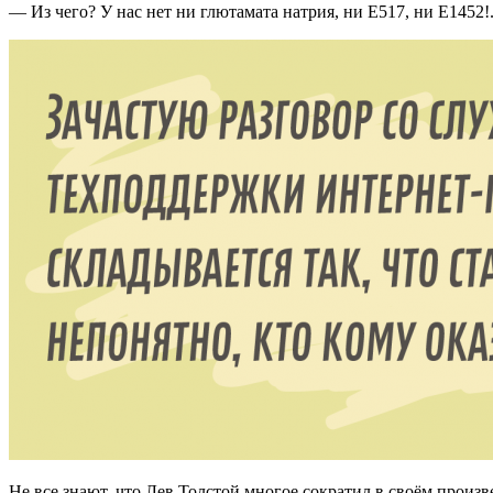
— Из чего? У нас нет ни глютамата натрия, ни Е517, ни Е1452!.
Не все знают, что Лев Толстой многое сократил в своём произ