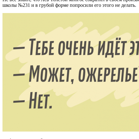
школы №231 и в грубой форме попросили его этого не делать.