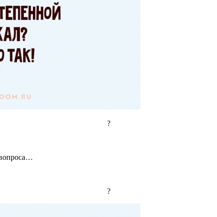
?
 вопроса…
?