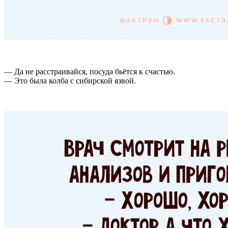
— Да не расстраивайся, посуда бьётся к счастью.
— Это была колба с сибирской язвой.