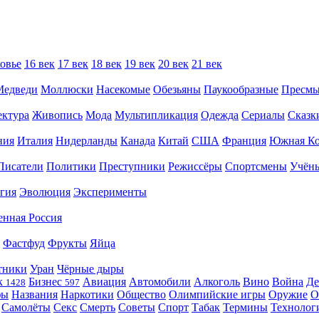
овье
16 век
17 век
18 век
19 век
20 век
21 век
Медведи
Моллюски
Насекомые
Обезьяны
Паукообразные
Пресм
ектура
Живопись
Мода
Мультипликация
Одежда
Сериалы
Сказк
ния
Италия
Нидерланды
Канада
Китай
США
Франция
Южная Ко
Писатели
Политики
Преступники
Режиссёры
Спортсмены
Учён
гия
Эволюция
Эксперименты
енная Россия
Фастфуд
Фрукты
Яйца
тники
Уран
Чёрные дыры
к
Бизнес
Авиация
Автомобили
Алкоголь
Вино
Война
Де
1428
597
фы
Названия
Наркотики
Общество
Олимпийские игры
Оружие
О
Самолёты
Секс
Смерть
Советы
Спорт
Табак
Термины
Технолог