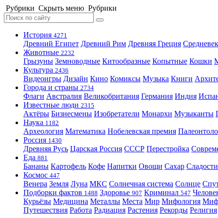
Рубрики
Скрыть меню
Рубрики
История
4271
Древний Египет
Древний Рим
Древняя Греция
Средневек
Животные
2232
Грызуны
Земноводные
Китообразные
Копытные
Кошки
Культура
2436
Видеоигры
Дизайн
Кино
Комиксы
Музыка
Книги
Архит
Города и страны
2734
Флаги
Австралия
Великобритания
Германия
Индия
Испа
Известные люди
2315
Актёры
Бизнесмены
Изобретатели
Монархи
Музыканты
Наука
1182
Археология
Математика
Нобелевская премия
Палеонтоло
Россия
1430
Древняя Русь
Царская Россия
СССР
Перестройка
Соврем
Еда
881
Бананы
Картофель
Кофе
Напитки
Овощи
Сахар
Сладости
Космос
447
Венера
Земля
Луна
МКС
Солнечная система
Солнце
Спу
Подборки фактов
Здоровье
Криминал
Челове
1488
907
547
Курьёзы
Медицина
Металлы
Места
Мир
Мифология
Ми
Путешествия
Работа
Радиация
Растения
Рекорды
Религия