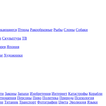
ыкающиеся
Птицы
Ракообразные
Рыбы
Слоны
Собаки
и
Скульптура
ТВ
рея
Япония
ые
Художники
ти
Законы
Запахи
Изобретения
Интернет
Катастрофы
Корабли
тношения
Персоны
Пиво
Политика
Природа
Психология
ии
Титаник
Транспорт
Фотографии
Цвета
Эволюция
Языки