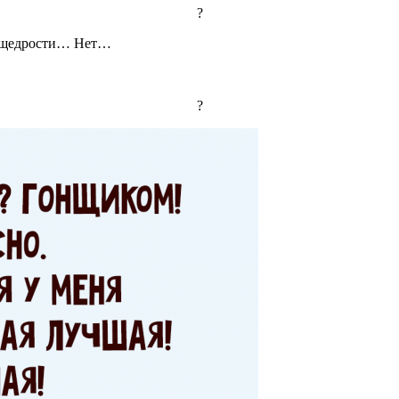
?
от щедрости… Нет…
?