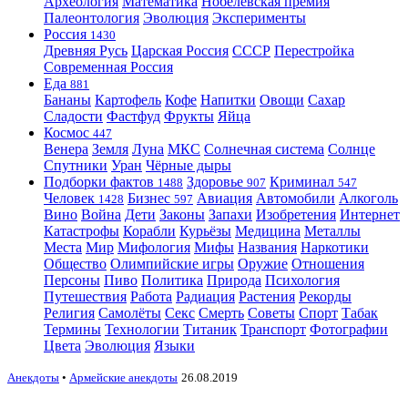
Археология
Математика
Нобелевская премия
Палеонтология
Эволюция
Эксперименты
Россия
1430
Древняя Русь
Царская Россия
СССР
Перестройка
Современная Россия
Еда
881
Бананы
Картофель
Кофе
Напитки
Овощи
Сахар
Сладости
Фастфуд
Фрукты
Яйца
Космос
447
Венера
Земля
Луна
МКС
Солнечная система
Солнце
Спутники
Уран
Чёрные дыры
Подборки фактов
Здоровье
Криминал
1488
907
547
Человек
Бизнес
Авиация
Автомобили
Алкоголь
1428
597
Вино
Война
Дети
Законы
Запахи
Изобретения
Интернет
Катастрофы
Корабли
Курьёзы
Медицина
Металлы
Места
Мир
Мифология
Мифы
Названия
Наркотики
Общество
Олимпийские игры
Оружие
Отношения
Персоны
Пиво
Политика
Природа
Психология
Путешествия
Работа
Радиация
Растения
Рекорды
Религия
Самолёты
Секс
Смерть
Советы
Спорт
Табак
Термины
Технологии
Титаник
Транспорт
Фотографии
Цвета
Эволюция
Языки
Анекдоты
•
Армейские анекдоты
26.08.2019