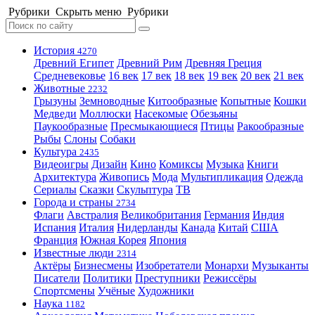
Рубрики
Скрыть меню
Рубрики
История
4270
Древний Египет
Древний Рим
Древняя Греция
Средневековье
16 век
17 век
18 век
19 век
20 век
21 век
Животные
2232
Грызуны
Земноводные
Китообразные
Копытные
Кошки
Медведи
Моллюски
Насекомые
Обезьяны
Паукообразные
Пресмыкающиеся
Птицы
Ракообразные
Рыбы
Слоны
Собаки
Культура
2435
Видеоигры
Дизайн
Кино
Комиксы
Музыка
Книги
Архитектура
Живопись
Мода
Мультипликация
Одежда
Сериалы
Сказки
Скульптура
ТВ
Города и страны
2734
Флаги
Австралия
Великобритания
Германия
Индия
Испания
Италия
Нидерланды
Канада
Китай
США
Франция
Южная Корея
Япония
Известные люди
2314
Актёры
Бизнесмены
Изобретатели
Монархи
Музыканты
Писатели
Политики
Преступники
Режиссёры
Спортсмены
Учёные
Художники
Наука
1182