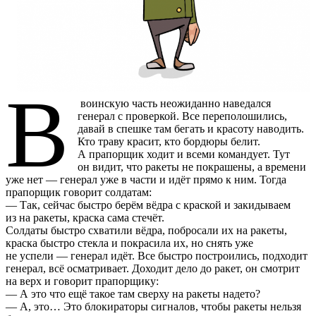
В
воинскую часть неожиданно наведался
генерал с проверкой. Все переполошились,
давай в спешке там бегать и красоту наводить.
Кто траву красит, кто бордюры белит.
А прапорщик ходит и всеми командует. Тут
он видит, что ракеты не покрашены, а времени
уже нет — генерал уже в части и идёт прямо к ним. Тогда
прапорщик говорит солдатам:
— Так, сейчас быстро берём вёдра с краской и закидываем
из на ракеты, краска сама стечёт.
Солдаты быстро схватили вёдра, побросали их на ракеты,
краска быстро стекла и покрасила их, но снять уже
не успели — генерал идёт. Все быстро построились, подходит
генерал, всё осматривает. Доходит дело до ракет, он смотрит
на верх и говорит прапорщику:
— А это что ещё такое там сверху на ракеты надето?
— А, это… Это блокираторы сигналов, чтобы ракеты нельзя