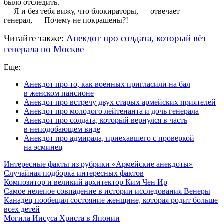
было отследить.
— Я и без тебя вижу, что блокираторы, — отвечает
генерал, — Почему не покрашены?!
Читайте также:
Анекдот про солдата, который вёз
генерала по Москве
Еще:
Анекдот про то, как военных пригласили на бал
в женском пансионе
Анекдот про встречу двух старых армейских приятелей
Анекдот про молодого лейтенанта и дочь генерала
Анекдот про солдата, который вернулся в часть
в неподобающем виде
Анекдот про адмирала, приехавшего с проверкой
на эсминец
Интересные факты из рубрики «Армейские анекдоты»
Случайная подборка интересных фактов
Композитор и великий архитектор Ким Чен Ир
Самое нелепое совпадение в истории исследования Венеры
Канадец пообещал состояние женщине, которая родит больше
всех детей
Могила Иисуса Христа в Японии