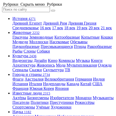
Рубрики
Скрыть меню
Рубрики
История
4271
Древний Египет
Древний Рим
Древняя Греция
Средневековье
16 век
17 век
18 век
19 век
20 век
21 век
Животные
2232
Грызуны
Земноводные
Китообразные
Копытные
Кошки
Медведи
Моллюски
Насекомые
Обезьяны
Паукообразные
Пресмыкающиеся
Птицы
Ракообразные
Рыбы
Слоны
Собаки
Культура
2436
Видеоигры
Дизайн
Кино
Комиксы
Музыка
Книги
Архитектура
Живопись
Мода
Мультипликация
Одежда
Сериалы
Сказки
Скульптура
ТВ
Города и страны
2734
Флаги
Австралия
Великобритания
Германия
Индия
Испания
Италия
Нидерланды
Канада
Китай
США
Франция
Южная Корея
Япония
Известные люди
2315
Актёры
Бизнесмены
Изобретатели
Монархи
Музыканты
Писатели
Политики
Преступники
Режиссёры
Спортсмены
Учёные
Художники
Наука
1182