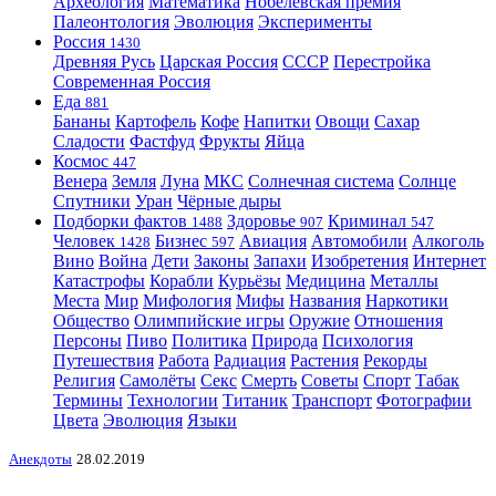
Археология
Математика
Нобелевская премия
Палеонтология
Эволюция
Эксперименты
Россия
1430
Древняя Русь
Царская Россия
СССР
Перестройка
Современная Россия
Еда
881
Бананы
Картофель
Кофе
Напитки
Овощи
Сахар
Сладости
Фастфуд
Фрукты
Яйца
Космос
447
Венера
Земля
Луна
МКС
Солнечная система
Солнце
Спутники
Уран
Чёрные дыры
Подборки фактов
Здоровье
Криминал
1488
907
547
Человек
Бизнес
Авиация
Автомобили
Алкоголь
1428
597
Вино
Война
Дети
Законы
Запахи
Изобретения
Интернет
Катастрофы
Корабли
Курьёзы
Медицина
Металлы
Места
Мир
Мифология
Мифы
Названия
Наркотики
Общество
Олимпийские игры
Оружие
Отношения
Персоны
Пиво
Политика
Природа
Психология
Путешествия
Работа
Радиация
Растения
Рекорды
Религия
Самолёты
Секс
Смерть
Советы
Спорт
Табак
Термины
Технологии
Титаник
Транспорт
Фотографии
Цвета
Эволюция
Языки
Анекдоты
28.02.2019