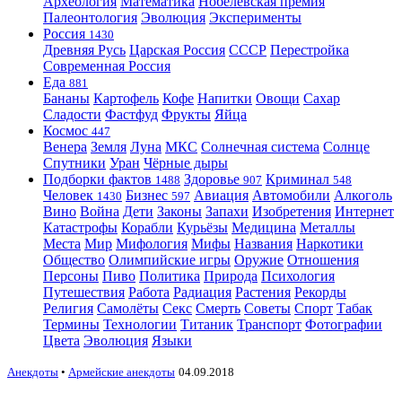
Археология
Математика
Нобелевская премия
Палеонтология
Эволюция
Эксперименты
Россия
1430
Древняя Русь
Царская Россия
СССР
Перестройка
Современная Россия
Еда
881
Бананы
Картофель
Кофе
Напитки
Овощи
Сахар
Сладости
Фастфуд
Фрукты
Яйца
Космос
447
Венера
Земля
Луна
МКС
Солнечная система
Солнце
Спутники
Уран
Чёрные дыры
Подборки фактов
Здоровье
Криминал
1488
907
548
Человек
Бизнес
Авиация
Автомобили
Алкоголь
1430
597
Вино
Война
Дети
Законы
Запахи
Изобретения
Интернет
Катастрофы
Корабли
Курьёзы
Медицина
Металлы
Места
Мир
Мифология
Мифы
Названия
Наркотики
Общество
Олимпийские игры
Оружие
Отношения
Персоны
Пиво
Политика
Природа
Психология
Путешествия
Работа
Радиация
Растения
Рекорды
Религия
Самолёты
Секс
Смерть
Советы
Спорт
Табак
Термины
Технологии
Титаник
Транспорт
Фотографии
Цвета
Эволюция
Языки
Анекдоты
•
Армейские анекдоты
04.09.2018