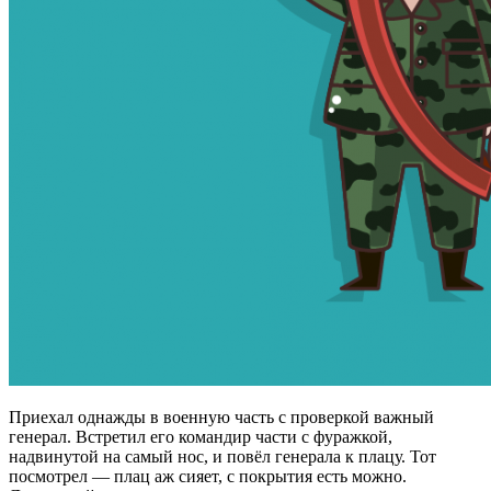
Приехал однажды в военную часть с проверкой важный
генерал. Встретил его командир части с фуражкой,
надвинутой на самый нос, и повёл генерала к плацу. Тот
посмотрел — плац аж сияет, с покрытия есть можно.