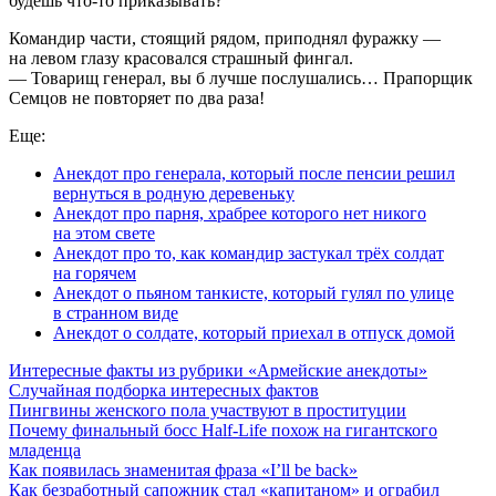
будешь что-то приказывать?
Командир части, стоящий рядом, приподнял фуражку —
на левом глазу красовался страшный фингал.
— Товарищ генерал, вы б лучше послушались… Прапорщик
Семцов не повторяет по два раза!
Еще:
Анекдот про генерала, который после пенсии решил
вернуться в родную деревеньку
Анекдот про парня, храбрее которого нет никого
на этом свете
Анекдот про то, как командир застукал трёх солдат
на горячем
Анекдот о пьяном танкисте, который гулял по улице
в странном виде
Анекдот о солдате, который приехал в отпуск домой
Интересные факты из рубрики «Армейские анекдоты»
Случайная подборка интересных фактов
Пингвины женского пола участвуют в проституции
Почему финальный босс Half-Life похож на гигантского
младенца
Как появилась знаменитая фраза «I’ll be back»
Как безработный сапожник стал «капитаном» и ограбил