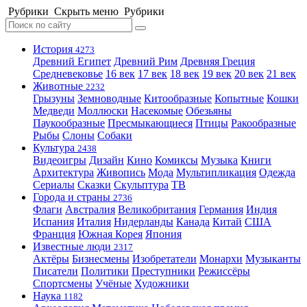
Рубрики
Скрыть меню
Рубрики
История
4273
Древний Египет
Древний Рим
Древняя Греция
Средневековье
16 век
17 век
18 век
19 век
20 век
21 век
Животные
2232
Грызуны
Земноводные
Китообразные
Копытные
Кошки
Медведи
Моллюски
Насекомые
Обезьяны
Паукообразные
Пресмыкающиеся
Птицы
Ракообразные
Рыбы
Слоны
Собаки
Культура
2438
Видеоигры
Дизайн
Кино
Комиксы
Музыка
Книги
Архитектура
Живопись
Мода
Мультипликация
Одежда
Сериалы
Сказки
Скульптура
ТВ
Города и страны
2736
Флаги
Австралия
Великобритания
Германия
Индия
Испания
Италия
Нидерланды
Канада
Китай
США
Франция
Южная Корея
Япония
Известные люди
2317
Актёры
Бизнесмены
Изобретатели
Монархи
Музыканты
Писатели
Политики
Преступники
Режиссёры
Спортсмены
Учёные
Художники
Наука
1182