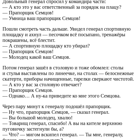
Довольный генерал спросил у командира части:
— А кто это у вас ответственный за порядок на плацу?
— Прапорщик Семцов!
— Умница ваш прапорщик Семцов!
Пошли смотреть часть дальше. Увидел генерал спортивную
площадку и ахнул — песочком всё посыпано, тренажёры
покрашены, всё блестит.
— А спортивную площадку кто убирал?
— Прапорщик Семцов!
— Молодец какой ваш Семцов.
Потом генерал зашёл в столовую и тоже обомлел: столы
и стулья выставлены по линеечке, на столах — белоснежные
скатерти, приборы начищенные, тарелки сверкают чистотой.
— А кто у вас за столовую отвечает?
— Прапорщик Семцов.
— Однако… А ну-ка приведите ко мне этого Семцова.
Через пару минут к генералу подошёл прапорщик.
— Ну что, прапорщик Семцов, — сказал генерал.
— Вы большой молодец, хвалю!
— Товарищ генерал, спасибо! А вы на кителе верхнюю
пуговичку застегнули бы, а?
— Что? — мигом вскипел генерал. — Ты мне, генералу,