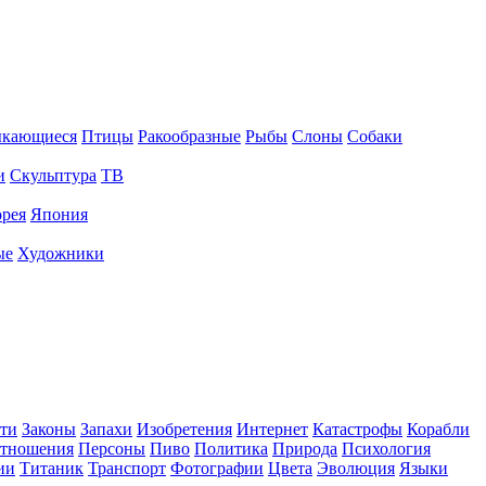
ыкающиеся
Птицы
Ракообразные
Рыбы
Слоны
Собаки
и
Скульптура
ТВ
рея
Япония
ые
Художники
ти
Законы
Запахи
Изобретения
Интернет
Катастрофы
Корабли
тношения
Персоны
Пиво
Политика
Природа
Психология
ии
Титаник
Транспорт
Фотографии
Цвета
Эволюция
Языки