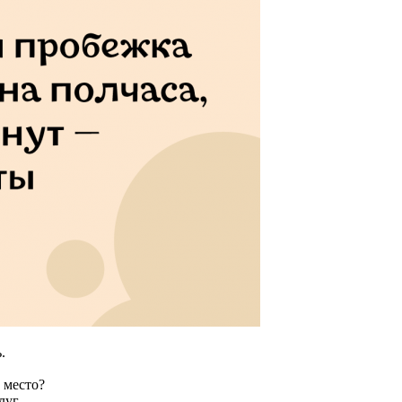
.
 место?
луг.