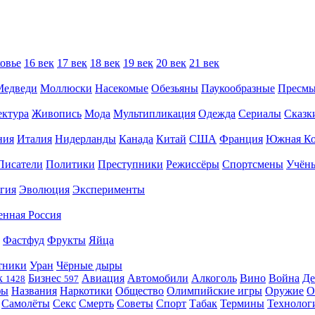
овье
16 век
17 век
18 век
19 век
20 век
21 век
Медведи
Моллюски
Насекомые
Обезьяны
Паукообразные
Пресм
ектура
Живопись
Мода
Мультипликация
Одежда
Сериалы
Сказк
ния
Италия
Нидерланды
Канада
Китай
США
Франция
Южная Ко
Писатели
Политики
Преступники
Режиссёры
Спортсмены
Учён
гия
Эволюция
Эксперименты
енная Россия
Фастфуд
Фрукты
Яйца
тники
Уран
Чёрные дыры
к
Бизнес
Авиация
Автомобили
Алкоголь
Вино
Война
Де
1428
597
фы
Названия
Наркотики
Общество
Олимпийские игры
Оружие
О
Самолёты
Секс
Смерть
Советы
Спорт
Табак
Термины
Технолог