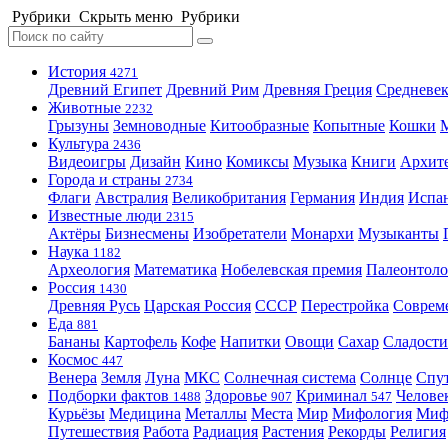
Рубрики
Скрыть меню
Рубрики
История
4271
Древний Египет
Древний Рим
Древняя Греция
Средневек
Животные
2232
Грызуны
Земноводные
Китообразные
Копытные
Кошки
Культура
2436
Видеоигры
Дизайн
Кино
Комиксы
Музыка
Книги
Архит
Города и страны
2734
Флаги
Австралия
Великобритания
Германия
Индия
Испа
Известные люди
2315
Актёры
Бизнесмены
Изобретатели
Монархи
Музыканты
Наука
1182
Археология
Математика
Нобелевская премия
Палеонтоло
Россия
1430
Древняя Русь
Царская Россия
СССР
Перестройка
Соврем
Еда
881
Бананы
Картофель
Кофе
Напитки
Овощи
Сахар
Сладости
Космос
447
Венера
Земля
Луна
МКС
Солнечная система
Солнце
Спу
Подборки фактов
Здоровье
Криминал
Челове
1488
907
547
Курьёзы
Медицина
Металлы
Места
Мир
Мифология
Ми
Путешествия
Работа
Радиация
Растения
Рекорды
Религия