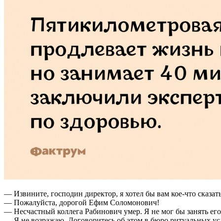
— Извините, господин директор, я хотел бы вам кое-что сказать
— Пожалуйста, дорогой Ефим Соломонович!
— Несчастный коллега Рабинович умер. Я не мог бы занять его
— Я не возражаю. Договоритесь об этом в бюро ритуальных ус