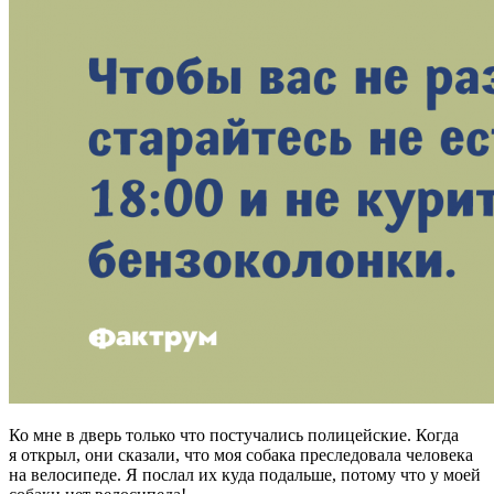
Ко мне в дверь только что постучались полицейские. Когда
я открыл, они сказали, что моя собака преследовала человека
на велосипеде. Я послал их куда подальше, потому что у моей