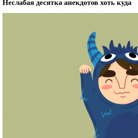
Неслабая десятка анекдотов хоть куда