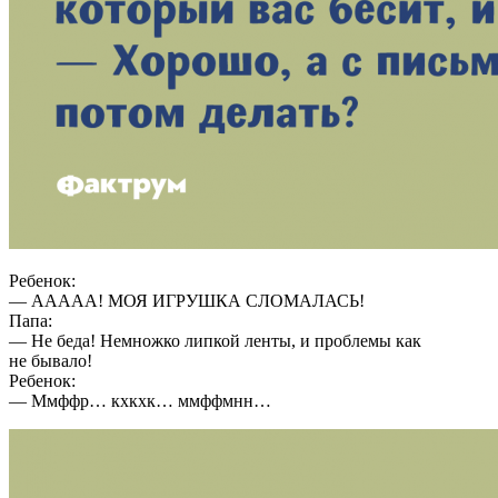
Ребенок:
— ААААА! МОЯ ИГРУШКА СЛОМАЛАСЬ!
Папа:
— Не беда! Немножко липкой ленты, и проблемы как
не бывало!
Ребенок:
— Ммффр… кхкхк… ммффмнн…