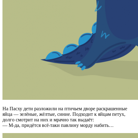
На Пасху дети разложили на птичьем дворе раскрашенные
яйца — зелёные, жёлтые, синие. Подходит к яйцам петух,
долго смотрит на них и мрачно так выдаёт:
— М-да, придётся всё-таки павлину морду набить…