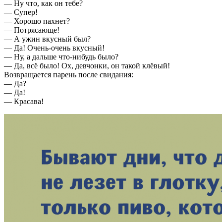
— Ну что, как он тебе?
— Супер!
— Хорошо пахнет?
— Потрясающе!
— А ужин вкусный был?
— Да! Очень-очень вкусный!
— Ну, а дальше что-нибудь было?
— Да, всё было! Ох, девчонки, он такой клёвый!
Возвращается парень после свидания:
— Да?
— Да!
— Красава!