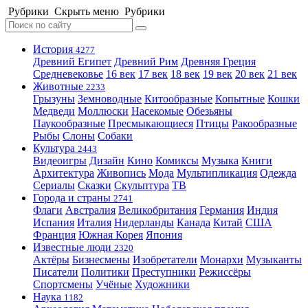
Рубрики
Скрыть меню
Рубрики
История
4277
Древний Египет
Древний Рим
Древняя Греция
Средневековье
16 век
17 век
18 век
19 век
20 век
21 век
Животные
2233
Грызуны
Земноводные
Китообразные
Копытные
Кошки
Медведи
Моллюски
Насекомые
Обезьяны
Паукообразные
Пресмыкающиеся
Птицы
Ракообразные
Рыбы
Слоны
Собаки
Культура
2443
Видеоигры
Дизайн
Кино
Комиксы
Музыка
Книги
Архитектура
Живопись
Мода
Мультипликация
Одежда
Сериалы
Сказки
Скульптура
ТВ
Города и страны
2741
Флаги
Австралия
Великобритания
Германия
Индия
Испания
Италия
Нидерланды
Канада
Китай
США
Франция
Южная Корея
Япония
Известные люди
2320
Актёры
Бизнесмены
Изобретатели
Монархи
Музыканты
Писатели
Политики
Преступники
Режиссёры
Спортсмены
Учёные
Художники
Наука
1182