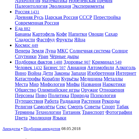
Археология
Математика
Нобелевская премия
Палеонтология
Эволюция
Эксперименты
Россия
1431
Древняя Русь
Царская Россия
СССР
Перестройка
Современная Россия
Еда
882
Бананы
Картофель
Кофе
Напитки
Овощи
Сахар
Сладости
Фастфуд
Фрукты
Яйца
Космос
449
Венера
Земля
Луна
МКС
Солнечная система
Солнце
Спутники
Уран
Чёрные дыры
Подборки фактов
Здоровье
Криминал
1488
907
549
Человек
Бизнес
Авиация
Автомобили
Алкоголь
1432
597
Вино
Война
Дети
Законы
Запахи
Изобретения
Интернет
Катастрофы
Корабли
Курьёзы
Медицина
Металлы
Места
Мир
Мифология
Мифы
Названия
Наркотики
Общество
Олимпийские игры
Оружие
Отношения
Персоны
Пиво
Политика
Природа
Психология
Путешествия
Работа
Радиация
Растения
Рекорды
Религия
Самолёты
Секс
Смерть
Советы
Спорт
Табак
Термины
Технологии
Титаник
Транспорт
Фотографии
Цвета
Эволюция
Языки
Анекдоты
•
Подборки анекдотов
08.05.2018