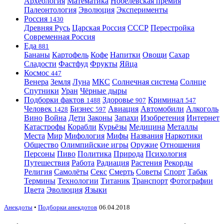
Археология
Математика
Нобелевская премия
Палеонтология
Эволюция
Эксперименты
Россия
1430
Древняя Русь
Царская Россия
СССР
Перестройка
Современная Россия
Еда
881
Бананы
Картофель
Кофе
Напитки
Овощи
Сахар
Сладости
Фастфуд
Фрукты
Яйца
Космос
447
Венера
Земля
Луна
МКС
Солнечная система
Солнце
Спутники
Уран
Чёрные дыры
Подборки фактов
Здоровье
Криминал
1488
907
547
Человек
Бизнес
Авиация
Автомобили
Алкоголь
1428
597
Вино
Война
Дети
Законы
Запахи
Изобретения
Интернет
Катастрофы
Корабли
Курьёзы
Медицина
Металлы
Места
Мир
Мифология
Мифы
Названия
Наркотики
Общество
Олимпийские игры
Оружие
Отношения
Персоны
Пиво
Политика
Природа
Психология
Путешествия
Работа
Радиация
Растения
Рекорды
Религия
Самолёты
Секс
Смерть
Советы
Спорт
Табак
Термины
Технологии
Титаник
Транспорт
Фотографии
Цвета
Эволюция
Языки
Анекдоты
•
Подборки анекдотов
06.04.2018