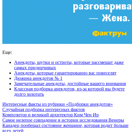
Еще:
Анекдоты, шутки и остроты, которые рассмешат даже
самых придирчивых
Анекдоты, которые гарантированно вас повеселят
Дюжина анекдотов № 1
Замечательные анекдоты, достойные вашего внимания
Классная подборка анекдотов, из-за которой вы будете
долго хохотать
Интересные факты из рубрики «Подборки анекдотов»
Случайная подборка интересных фактов
Композитор и великий архитектор Ким Чен Ир
Самое нелепое совпадение в истории исследования Венеры
Канадец пообещал состояние женщине, которая родит больше
всех детей