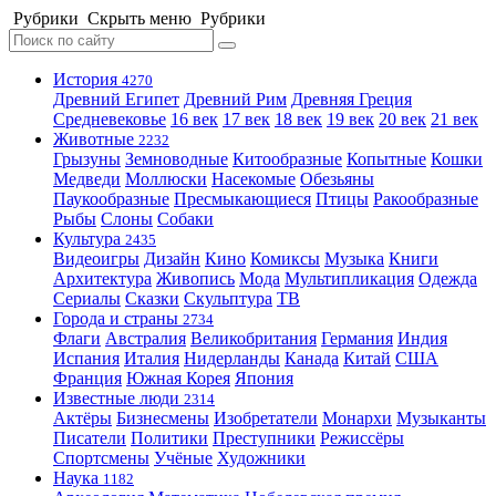
Рубрики
Скрыть меню
Рубрики
История
4270
Древний Египет
Древний Рим
Древняя Греция
Средневековье
16 век
17 век
18 век
19 век
20 век
21 век
Животные
2232
Грызуны
Земноводные
Китообразные
Копытные
Кошки
Медведи
Моллюски
Насекомые
Обезьяны
Паукообразные
Пресмыкающиеся
Птицы
Ракообразные
Рыбы
Слоны
Собаки
Культура
2435
Видеоигры
Дизайн
Кино
Комиксы
Музыка
Книги
Архитектура
Живопись
Мода
Мультипликация
Одежда
Сериалы
Сказки
Скульптура
ТВ
Города и страны
2734
Флаги
Австралия
Великобритания
Германия
Индия
Испания
Италия
Нидерланды
Канада
Китай
США
Франция
Южная Корея
Япония
Известные люди
2314
Актёры
Бизнесмены
Изобретатели
Монархи
Музыканты
Писатели
Политики
Преступники
Режиссёры
Спортсмены
Учёные
Художники
Наука
1182