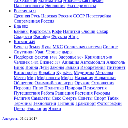
Археология
Математика
Нобелевская премия
Палеонтология
Эволюция
Эксперименты
Россия
1431
Древняя Русь
Царская Россия
СССР
Перестройка
Современная Россия
Еда
882
Бананы
Картофель
Кофе
Напитки
Овощи
Сахар
Сладости
Фастфуд
Фрукты
Яйца
Космос
449
Венера
Земля
Луна
МКС
Солнечная система
Солнце
Спутники
Уран
Чёрные дыры
Подборки фактов
Здоровье
Криминал
1488
907
548
Человек
Бизнес
Авиация
Автомобили
Алкоголь
1431
597
Вино
Война
Дети
Законы
Запахи
Изобретения
Интернет
Катастрофы
Корабли
Курьёзы
Медицина
Металлы
Места
Мир
Мифология
Мифы
Названия
Наркотики
Общество
Олимпийские игры
Оружие
Отношения
Персоны
Пиво
Политика
Природа
Психология
Путешествия
Работа
Радиация
Растения
Рекорды
Религия
Самолёты
Секс
Смерть
Советы
Спорт
Табак
Термины
Технологии
Титаник
Транспорт
Фотографии
Цвета
Эволюция
Языки
Анекдоты
01.02.2017