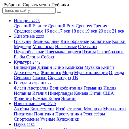
Рубрики
Скрыть меню
Рубрики
История
4275
Древний Египет
Древний Рим
Древняя Греция
Средневековье
16 век
17 век
18 век
19 век
20 век
21 век
Животные
2233
Грызуны
Земноводные
Китообразные
Копытные
Кошки
Медведи
Моллюски
Насекомые
Обезьяны
Паукообразные
Пресмыкающиеся
Птицы
Ракообразные
Рыбы
Слоны
Собаки
Культура
2442
Видеоигры
Дизайн
Кино
Комиксы
Музыка
Книги
Архитектура
Живопись
Мода
Мультипликация
Одежда
Сериалы
Сказки
Скульптура
ТВ
Города и страны
2738
Флаги
Австралия
Великобритания
Германия
Индия
Испания
Италия
Нидерланды
Канада
Китай
США
Франция
Южная Корея
Япония
Известные люди
2319
Актёры
Бизнесмены
Изобретатели
Монархи
Музыканты
Писатели
Политики
Преступники
Режиссёры
Спортсмены
Учёные
Художники
Наука
1182