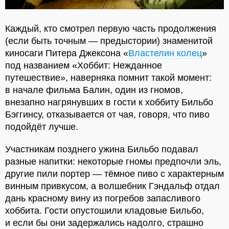
Каждый, кто смотрел первую часть продолжения
(если быть точным — предыстории) знаменитой
киносаги Питера Джексона «
Властелин колец
»
под названием «Хоббит: Нежданное
путешествие», наверняка помнит такой момент:
в начале фильма Балин, один из гномов,
внезапно нагрянувших в гости к хоббиту Бильбо
Бэггинсу, отказывается от чая, говоря, что пиво
подойдёт лучше.
Участникам позднего ужина Бильбо подавал
разные напитки: некоторые гномы предпочли эль,
другие пили портер — тёмное пиво с характерным
винным привкусом, а волшебник Гэндальф отдал
дань красному вину из погребов запасливого
хоббита. Гости опустошили кладовые Бильбо,
и если бы они задержались надолго, страшно