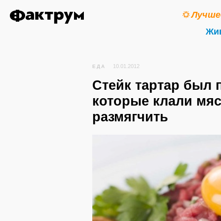
Лучше
Жи
10.01.2012
ЕДА
Стейк тартар был 
которые клали мяс
размягчить