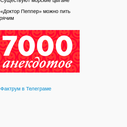
Существуют морские цыгане
«Доктор Пеппер» можно пить
орячим
Фактрум в Телеграме