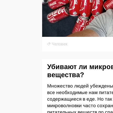
Человек
Убивают ли микро
вещества?
Множество людей убеждены,
все необходимые нам питат
содержащиеся в еде. Но так л
микроволновки часто сохра
питательных веществ по ср