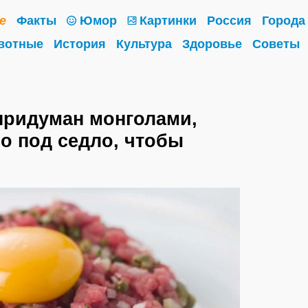
е
Факты
Юмор
Картинки
Россия
Города
вотные
История
Культура
Здоровье
Советы
придуман монголами,
о под седло, чтобы