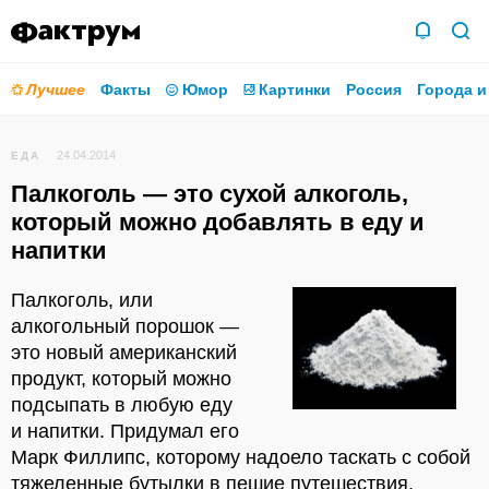
Лучшее
Факты
Юмор
Картинки
Россия
Города и
24.04.2014
ЕДА
Палкоголь — это сухой алкоголь,
который можно добавлять в еду и
напитки
Палкоголь, или
алкогольный порошок —
это новый американский
продукт, который можно
подсыпать в любую еду
и напитки. Придумал его
Марк Филлипс, которому надоело таскать с собой
тяжеленные бутылки в пешие путешествия.