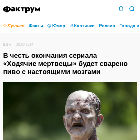
Лучшее
Факты
Юмор
Картинки
Россия
Города и
28.03.2014
ЕДА
В честь окончания сериала
«Ходячие мертвецы» будет сварено
пиво с настоящими мозгами