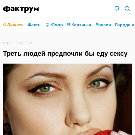
Лучшее
Факты
Юмор
Картинки
Россия
Города и
04.07.2012
ЕДА
Треть людей предпочли бы еду сексу