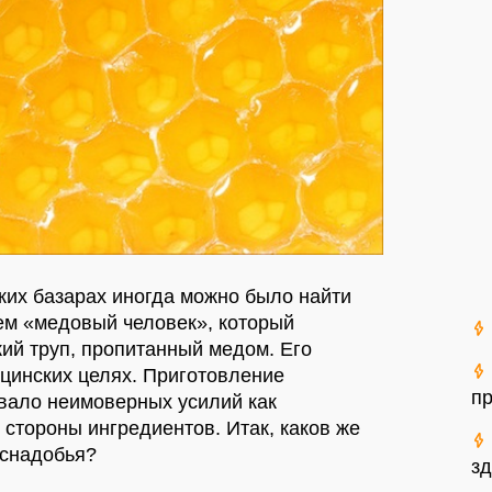
ских базарах иногда можно было найти
ем «медовый человек», который
ий труп, пропитанный медом. Его
цинских целях. Приготовление
п
овало неимоверных усилий как
о стороны ингредиентов. Итак, каков же
 снадобья?
з