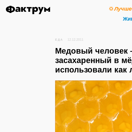
Лучше
Жи
12.12.2011
ЕДА
Медовый человек —
засахаренный в мё
использовали как 