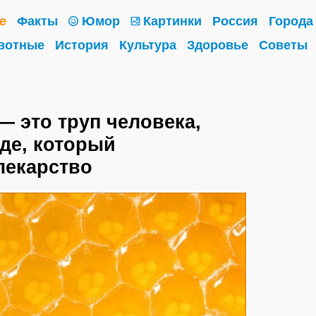
е
Факты
Юмор
Картинки
Россия
Города
вотные
История
Культура
Здоровье
Советы
 это труп человека,
де, который
лекарство