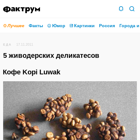
Лучшее
Факты
Юмор
Картинки
Россия
Города и
17.11.2011
ЕДА
5 живодерских деликатесов
Кофе Kopi Luwak