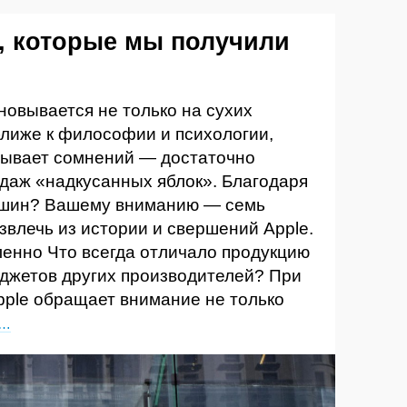
, которые мы получили
новывается не только на сухих
 ближе к философии и психологии,
зывает сомнений — достаточно
одаж «надкусанных яблок». Благодаря
ршин? Вашему вниманию — семь
звлечь из истории и свершений Apple.
ленно Что всегда отличало продукцию
аджетов других производителей? При
pple обращает внимание не только
е…