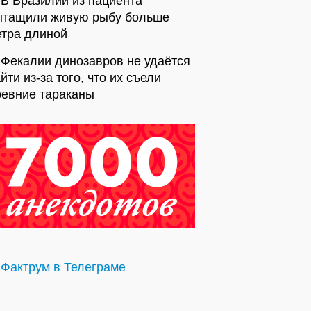
В Бразилии из пациента
ытащили живую рыбу больше
етра длиной
Фекалии динозавров не удаётся
йти из-за того, что их съели
ревние тараканы
Фактрум в Телеграме