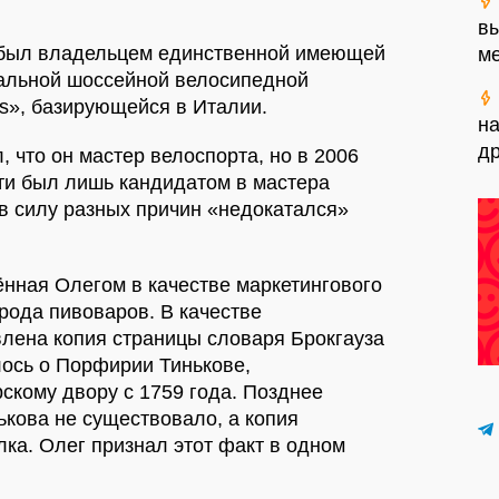
в
г был владельцем единственной имеющей
м
альной шоссейной велосипедной
ms», базирующейся в Италии.
на
д
 что он мастер велоспорта, но в 2006
сти был лишь кандидатом в мастера
в силу разных причин «недокатался»
нная Олегом в качестве маркетингового
рода пивоваров. В качестве
влена копия страницы словаря Брокгауза
лось о Порфирии Тинькове,
скому двору с 1759 года. Позднее
ькова не существовало, а копия
ка. Олег признал этот факт в одном