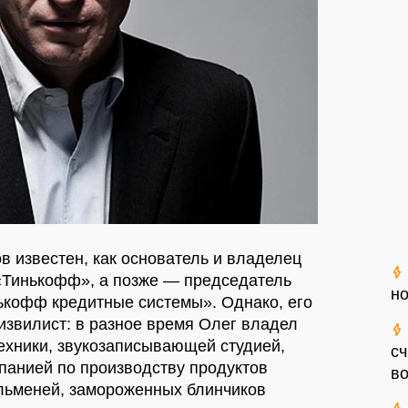
в известен, как основатель и владелец
 «Тинькофф», а позже — председатель
но
ькофф кредитные системы». Однако, его
 извилист
: в разное время Олег владел
ехники, звукозаписывающей студией,
сч
панией по производству продуктов
во
льменей, замороженных блинчиков