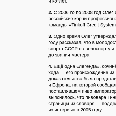
и котлет.
2.
С 2006-го по 2008 год Оле
российские корни профессион
команды «Tinkoff Credit Syste
3.
Одно время Олег утверждал,
году рассказал, что в молодо
спорта СССР по велоспорту и 
до звания мастера.
4.
Ещё одна «легенда», сочинё
хода — его происхождение из 
доказательства была предста
и Ефрона, на которой сообща
поставлявшем пиво император
выяснилось, что пивовара Тин
страницы из словаря — поддел
из интервью в 2005 году.