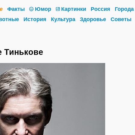
е
Факты
Юмор
Картинки
Россия
Города
вотные
История
Культура
Здоровье
Советы
е Тинькове