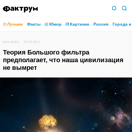
Лучшее
Факты
Юмор
Картинки
Россия
Города и
03.09.2014
КОСМОС
Теория Большого фильтра
предполагает, что наша цивилизация
не вымрет