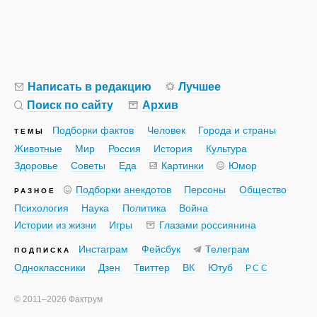
Написать в редакцию
Лучшее
Поиск по сайту
Архив
Подборки фактов
Человек
Города и страны
ТЕМЫ
Животные
Мир
Россия
История
Культура
Здоровье
Советы
Еда
Картинки
Юмор
Подборки анекдотов
Персоны
Общество
РАЗНОЕ
Психология
Наука
Политика
Война
Истории из жизни
Игры
Глазами россиянина
Инстаграм
Фейсбук
Телеграм
ПОДПИСКА
Одноклассники
Дзен
Твиттер
ВК
Ютуб
РСС
©
2011–2026
Фактрум