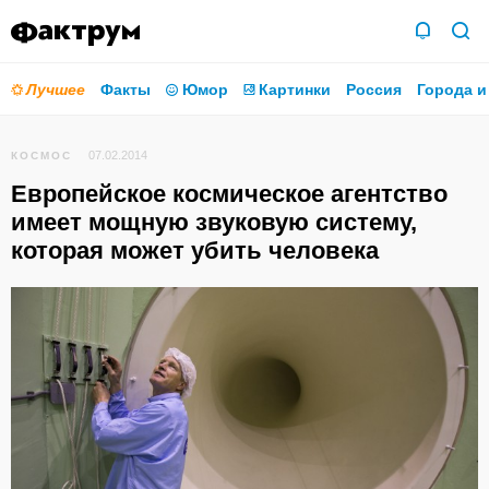
Лучшее
Факты
Юмор
Картинки
Россия
Города и
07.02.2014
КОСМОС
Европейское космическое агентство
имеет мощную звуковую систему,
которая может убить человека