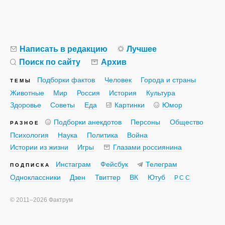
Написать в редакцию
Лучшее
Поиск по сайту
Архив
Подборки фактов
Человек
Города и страны
ТЕМЫ
Животные
Мир
Россия
История
Культура
Здоровье
Советы
Еда
Картинки
Юмор
Подборки анекдотов
Персоны
Общество
РАЗНОЕ
Психология
Наука
Политика
Война
Истории из жизни
Игры
Глазами россиянина
Инстаграм
Фейсбук
Телеграм
ПОДПИСКА
Одноклассники
Дзен
Твиттер
ВК
Ютуб
РСС
©
2011–2026
Фактрум