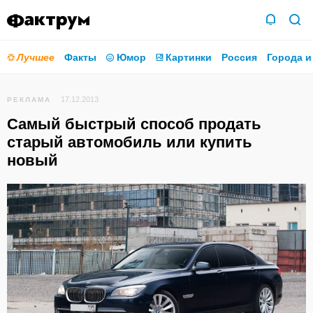
Лучшее
Факты
Юмор
Картинки
Россия
Города и
17.12.2013
РЕКЛАМА
Самый быстрый способ продать
старый автомобиль или купить
новый