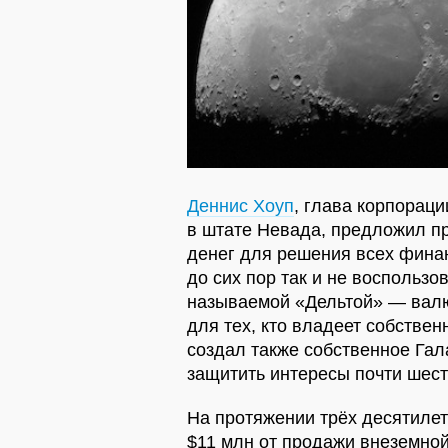
Деннис Хоуп
, глава корпорац
в штате Невада, предложил пр
денег для решения всех фина
до сих пор так и не воспользо
называемой «Дельтой» — валю
для тех, кто владеет собствен
создал также собственное Гал
защитить интересы почти шест
На протяжении трёх десятиле
$11 млн от продажи внеземно