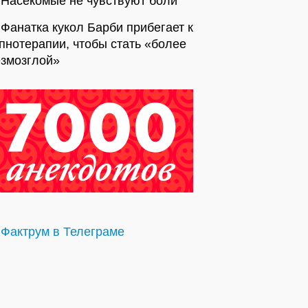
Насекомые не чувствуют боли
Фанатка кукол Барби прибегает к
пнотерапии, чтобы стать «более
езмозглой»
Фактрум в Телеграме