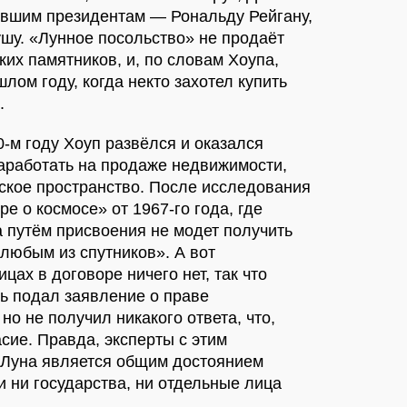
ывшим президентам — Рональду Рейгану,
шу. «Лунное посольство» не продаёт
ких памятников, и, по словам Хоупа,
шлом году, когда некто захотел купить
.
70-м году Хоуп развёлся и оказался
 заработать на продаже недвижимости,
еское пространство. После исследования
е о космосе» от 1967-го года, где
а путём присвоения не модет получить
 любым из спутников». А вот
цах в договоре ничего нет, так что
ь подал заявление о праве
, но не получил никакого ответа, что,
сие. Правда, эксперты с этим
о Луна является общим достоянием
 ни государства, ни отдельные лица