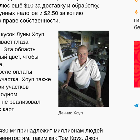
люс ещё $10 за доставку и обработку,
унных налогов и $2,50 за копию
ги
 праве собственности.
б
 кусок Луны Хоуп
ывает глаза
. Эта область
ый цвет, чтобы
а,
осле оплаты
участка. Хоуп также
и участков
 одном
а не реализовал
 карт
Деннис Хоуп
2430 м² принадлежит миллионам людей
менитостям, таким как Том Круз, Джон