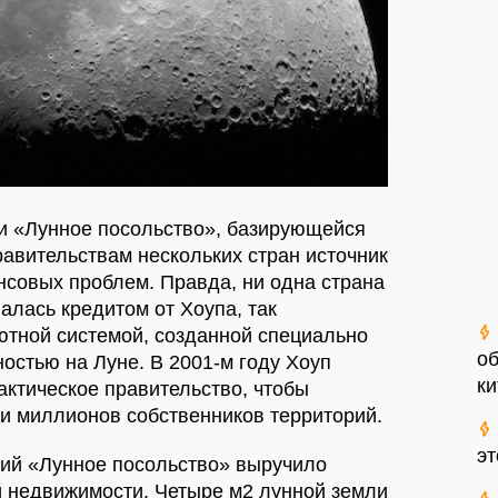
ии «Лунное посольство», базирующейся
авительствам нескольких стран источник
нсовых проблем. Правда, ни одна страна
валась кредитом от Хоупа, так
тной системой, созданной специально
об
ностью на Луне. В 2001-м году Хоуп
ки
актическое правительство, чтобы
и миллионов собственников территорий.
э
тий «Лунное посольство» выручило
й недвижимости. Четыре м2 лунной земли