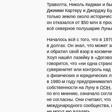
Траволта, Николь Кидман и б
Джимми Картеру и Джорджу Бу
только землю около историчес
он отказался от $50 млн в про
всё северное полушарие Луны
Началось всё с того, что в 19
в долгах. Он знал, что может
и обратил свой взор в космич
Хоуп нашёл лазейку в «Договор
говорится, что «ни одна стран
суверенитет или контроль над
о физических и юридических ли
в 1980-м году предпринимател
собственности на Луну в
ООН
по его мнению, означало согла
не согласны. Они считают, чт
международного сообщества, и
не могут ею владеть.