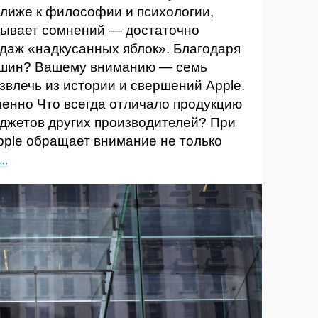
 ближе к философии и психологии,
зывает сомнений — достаточно
одаж «надкусанных яблок». Благодаря
ршин? Вашему вниманию — семь
звлечь из истории и свершений Apple.
ленно Что всегда отличало продукцию
аджетов других производителей? При
pple обращает внимание не только
е…