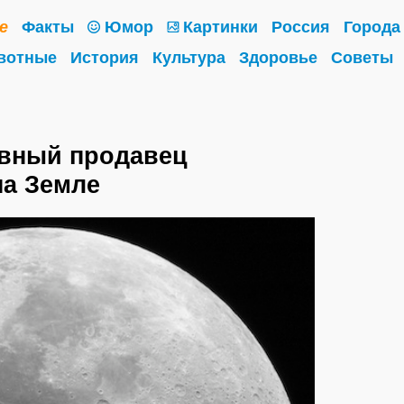
е
Факты
Юмор
Картинки
Россия
Города
вотные
История
Культура
Здоровье
Советы
авный продавец
на Земле