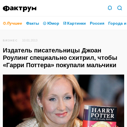
Лучшее
Факты
Юмор
Картинки
Россия
Города и
10.01.2013
БИЗНЕС
Издатель писательницы Джоан
Роулинг специально схитрил, чтобы
«Гарри Поттера» покупали мальчики