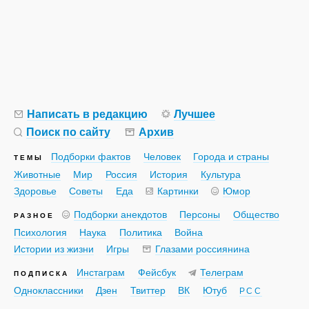
Написать в редакцию
Лучшее
Поиск по сайту
Архив
Подборки фактов
Человек
Города и страны
ТЕМЫ
Животные
Мир
Россия
История
Культура
Здоровье
Советы
Еда
Картинки
Юмор
Подборки анекдотов
Персоны
Общество
РАЗНОЕ
Психология
Наука
Политика
Война
Истории из жизни
Игры
Глазами россиянина
Инстаграм
Фейсбук
Телеграм
ПОДПИСКА
Одноклассники
Дзен
Твиттер
ВК
Ютуб
РСС