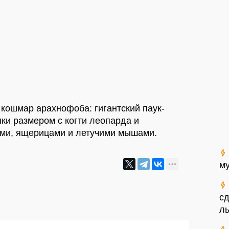
кошмар арахнофоба: гигантский паук-
ки размером с когти леопарда и
ыми, ящерицами и летучими мышами.
му
сд
л