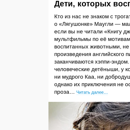
Дети, которых вос
Кто из нас не знаком с тро
о «Лягушонке» Маугли — ма
если вы не читали «Книгу д
мультфильмы по её мотивам.
воспитанных животными, не 
произведения английского п
заканчиваются хэппи-эндо
человеческие детёныши, у к
ни мудрого Каа, ни добродуш
однако их приключения не о
проза…
Читать далее…