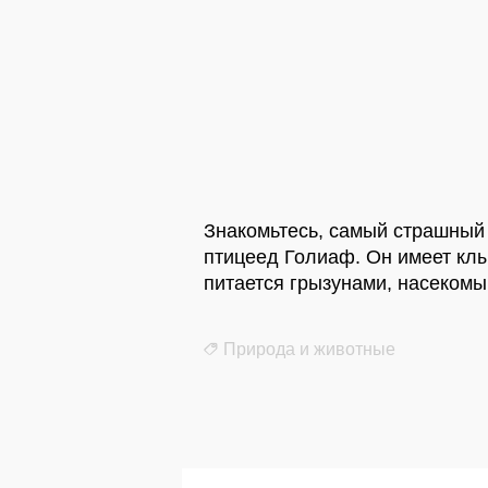
Знакомьтесь, самый страшный 
птицеед Голиаф. Он имеет клы
питается грызунами, насеком
Природа и животные