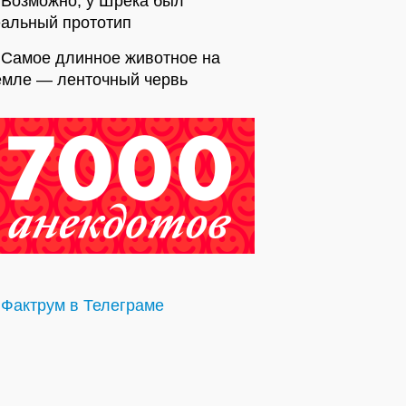
Возможно, у Шрека был
еальный прототип
Самое длинное животное на
емле — ленточный червь
Фактрум в Телеграме