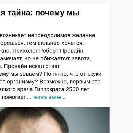
ая тайна: почему мы
 возникает непреодолимое желание
борешься, тем сильнее хочется.
жно. Психолог Роберт Провайн
замечает, но не обижается: зевота,
. Провайн искал ответ
ему мы зеваем? Понятно, что от скуки
даёт организму? Возможно, первым это
ского врача Гиппократа 2500 лет
та помогает…
Читать далее…