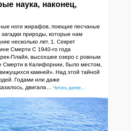
рые наука, наконец,
ные ноги жирафов, поющие песчаные
 загадки природы, которые нам
ние несколько лет. 1. Секрет
ине Смерти С 1940-го года
трек-Плайя, высохшее озеро с ровным
е Смерти в Калифорнии, было местом,
вижущихся камней». Над этой тайной
юдей. Годами или даже
 казалось, двигала…
Читать далее…