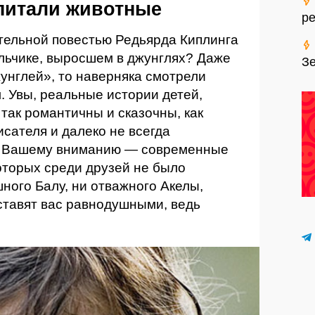
питали животные
р
гательной повестью Редьярда Киплинга
льчике, выросшем в джунглях? Даже
З
жунглей», то наверняка смотрели
 Увы, реальные истории детей,
так романтичны и сказочны, как
исателя и далеко не всегда
м. Вашему вниманию — современные
оторых среди друзей не было
ного Балу, ни отважного Акелы,
ставят вас равнодушными, ведь