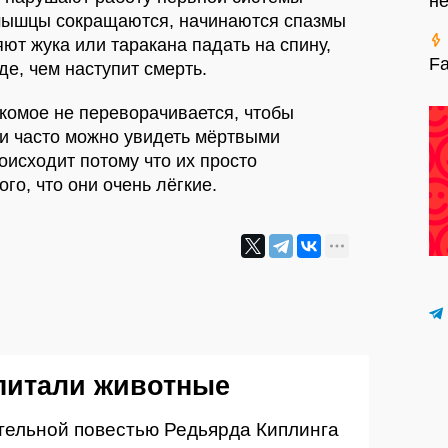
н
 мышцы сокращаются, начинаются спазмы
яют жука или таракана падать на спину,
Fa
е, чем наступит смерть.
комое не переворачивается, чтобы
ки часто можно увидеть мёртвыми
оисходит потому что их просто
го, что они очень лёгкие.
питали животные
гательной повестью Редьярда Киплинга