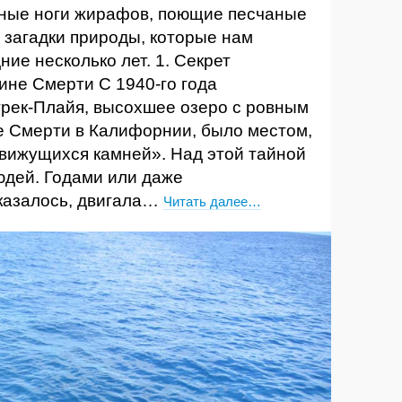
ные ноги жирафов, поющие песчаные
 загадки природы, которые нам
ние несколько лет. 1. Секрет
ине Смерти С 1940-го года
трек-Плайя, высохшее озеро с ровным
е Смерти в Калифорнии, было местом,
вижущихся камней». Над этой тайной
юдей. Годами или даже
 казалось, двигала…
Читать далее…