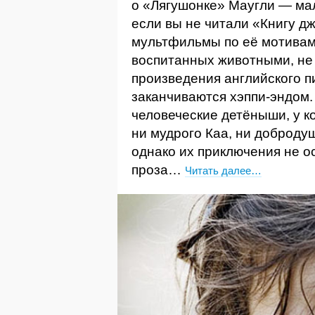
о «Лягушонке» Маугли — ма
если вы не читали «Книгу д
мультфильмы по её мотивам.
воспитанных животными, не 
произведения английского п
заканчиваются хэппи-эндо
человеческие детёныши, у к
ни мудрого Каа, ни добродуш
однако их приключения не о
проза…
Читать далее…