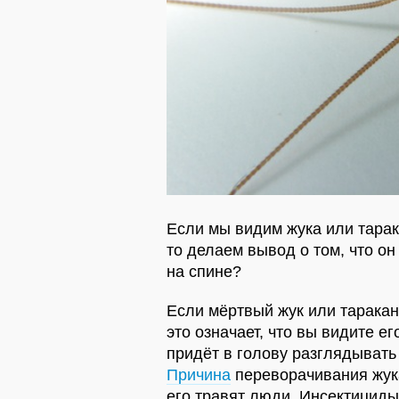
Если мы видим жука или тара
то делаем вывод о том, что он
на спине?
Если мёртвый жук или таракан
это означает, что вы видите ег
придёт в голову разглядывать
Причина
переворачивания жука
его травят люди. Инсектицид