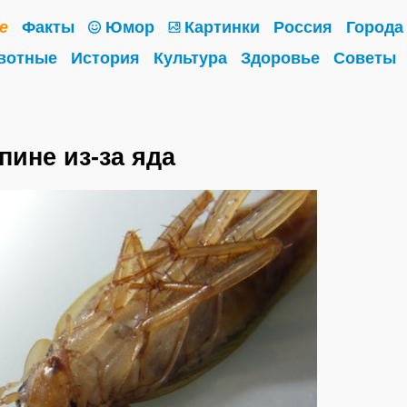
е
Факты
Юмор
Картинки
Россия
Города
вотные
История
Культура
Здоровье
Советы
пине из-за яда