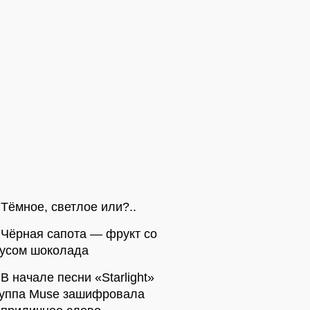
Тёмное, светлое или?..
Чёрная сапота — фрукт со
кусом шоколада
В начале песни «Starlight»
руппа Muse зашифровала