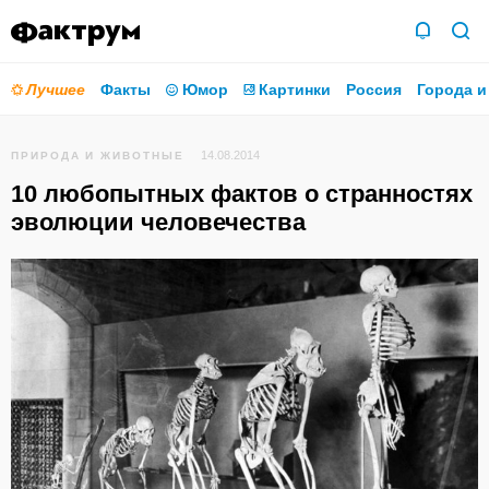
Лучшее
Факты
Юмор
Картинки
Россия
Города и
14.08.2014
ПРИРОДА И ЖИВОТНЫЕ
10 любопытных фактов о странностях
эволюции человечества