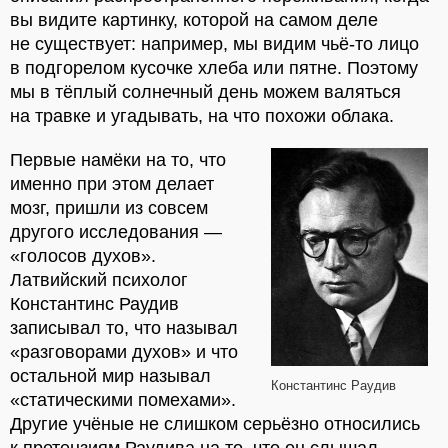
вы видите картинку, которой на самом деле
не существует: например, мы видим чьё-то лицо
в подгорелом кусочке хлеба или пятне. Поэтому
мы в тёплый солнечный день можем валяться
на травке и угадывать, на что похожи облака.
Первые намёки на то, что
именно при этом делает
мозг, пришли из совсем
другого исследования —
«голосов духов».
Латвийский психолог
Константинс Раудив
записывал то, что называл
«разговорами духов» и что
остальной мир называл
Константинс Раудив
«статическими помехами».
Другие учёные не слишком серьёзно относились
к претензиям Раудива на то, что он слышал