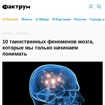
Лучшее
Факты
Юмор
Картинки
Россия
Города и
08.05.2014
НАУКА
10 таинственных феноменов мозга,
которые мы только начинаем
понимать