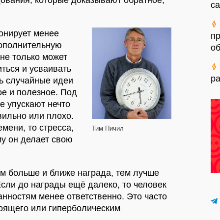
са
онирует менее
пр
дополнительную
об
 не только может
ться и усваивать
ра
ь случайные идеи
ое и полезное. Под
 упускают нечто
вильно или плохо.
емени, то стресса,
Тим Пичил
му он делает свою
м больше и ближе награда, тем лучше
Если до награды ещё далеко, то человек
анностям менее ответственно. Это часто
оящего или гиперболическим