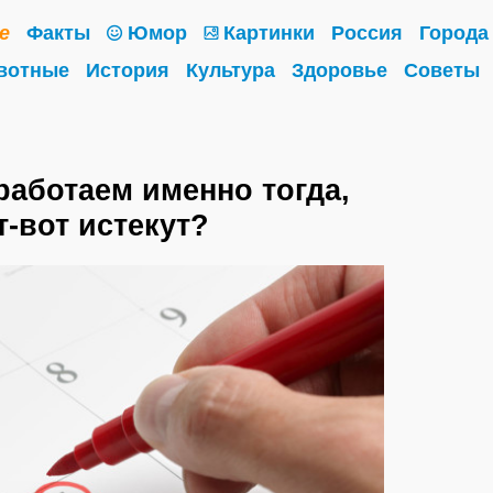
е
Факты
Юмор
Картинки
Россия
Города
вотные
История
Культура
Здоровье
Советы
аботаем именно тогда,
т-вот истекут?