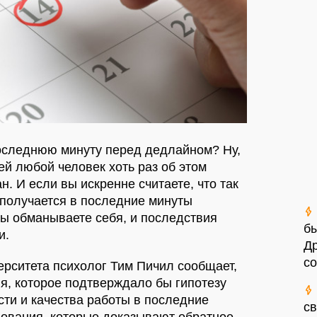
последнюю минуту перед дедлайном? Ну,
зей любой человек хоть раз об этом
н. И если вы искренне считаете, что так
ь получается в последние минуты
 вы обманываете себя, и последствия
б
и.
Д
со
рситета психолог Тим Пичил сообщает,
ия, которое подтверждало бы гипотезу
ти и качества работы в последние
с
дования, которые доказывают обратное,