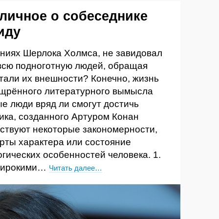
 личное о собеседнике
иду
чениях Шерлока Холмса, не завидовал
 всю подноготную людей, обращая
тали их внешности? Конечно, жизнь
ощрённого литературного вымысла
е люди вряд ли смогут достичь
ика, созданного Артуром Конан
ествуют некоторые закономерности,
рты характера или состояние
огических особенностей человека. 1.
 широкими…
Читать далее…