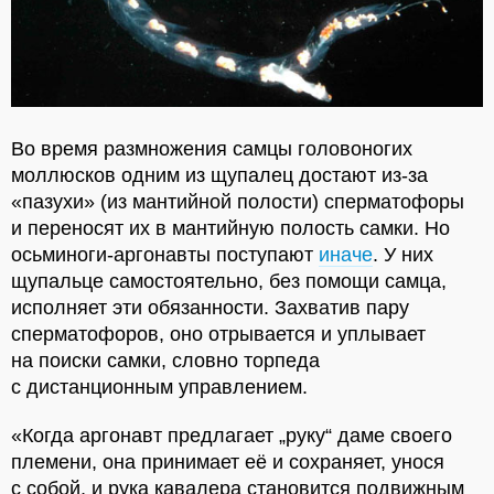
Во время размножения самцы головоногих
моллюсков одним из щупалец достают из-за
«пазухи» (из мантийной полости) сперматофоры
и переносят их в мантийную полость самки. Но
осьминоги-аргонавты поступают
иначе
.
У них
щупальце самостоятельно, без помощи самца,
исполняет эти обязанности. Захватив пару
сперматофоров, оно отрывается и уплывает
на поиски самки, словно торпеда
с дистанционным управлением.
«Когда аргонавт предлагает „руку“ даме своего
племени, она принимает её и сохраняет, унося
с собой, и рука кавалера становится подвижным