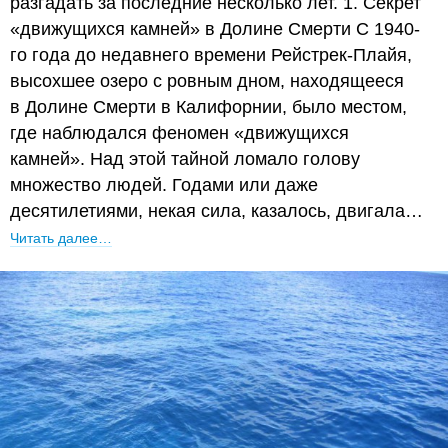
разгадать за последние несколько лет. 1. Секрет
«движущихся камней» в Долине Смерти С 1940-
го года до недавнего времени Рейстрек-Плайя,
высохшее озеро с ровным дном, находящееся
в Долине Смерти в Калифорнии, было местом,
где наблюдался феномен «движущихся
камней». Над этой тайной ломало голову
множество людей. Годами или даже
десятилетиями, некая сила, казалось, двигала…
Читать далее…