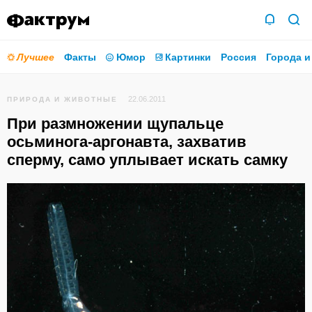
Лучшее
Факты
Юмор
Картинки
Россия
Города и
22.06.2011
ПРИРОДА И ЖИВОТНЫЕ
При размножении щупальце
осьминога-аргонавта, захватив
сперму, само уплывает искать самку