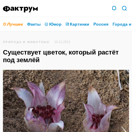
Лучшее
Факты
Юмор
Картинки
Россия
Города и
10.12.2013
ПРИРОДА И ЖИВОТНЫЕ
Существует цветок, который растёт
под землёй