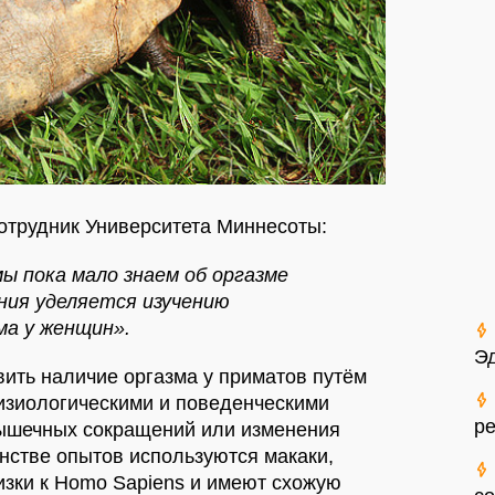
отрудник Университета Миннесоты:
ы пока мало знаем об оргазме
ния уделяется изучению
ма у женщин».
Эд
ить наличие оргазма у приматов путём
зиологическими и поведенческими
р
ышечных сокращений или изменения
инстве опытов используются макаки,
лизки к Homo Sapiens и имеют схожую