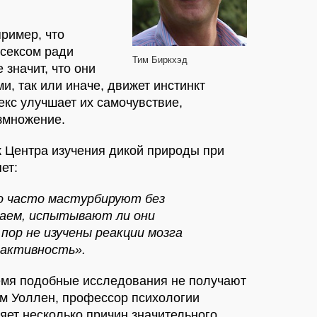
пример, что
сексом ради
Тим Биркхэд
 значит, что они
и, так или иначе, движет инстинкт
екс улучшает их самочувствие,
азмножение.
к Центра изучения дикой природы при
ет:
 часто мастурбируют без
знаем, испытывают ли они
 пор не изучены реакции мозга
 активность».
емя подобные исследования не получают
м Уоллен, профессор психологии
яет несколько причин значительного