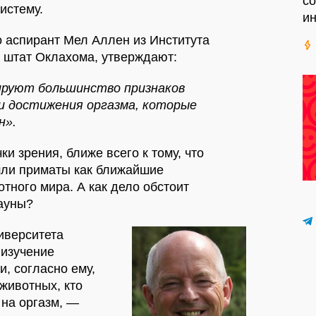
с
истему.
ин
 аспирант Мел Аллен из Института
 штат Оклахома, утверждают:
ируют большинство признаков
 и достижения оргазма, которые
н».
ки зрения, ближе всего к тому, что
ли приматы как ближайшие
тного мира. А как дело обстоит
ауны?
иверситета
изучение
и, согласно ему,
животных, кто
 на оргазм, —