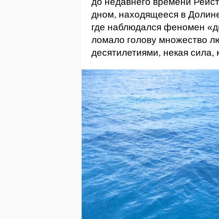
до недавнего времени Рейс
дном, находящееся в Долин
где наблюдался феномен «д
ломало голову множество л
десятилетиями, некая сила,