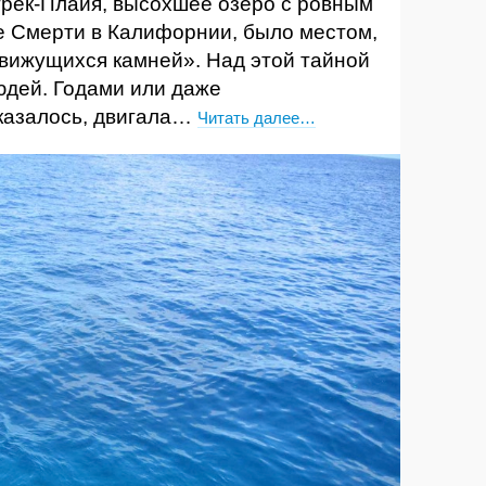
трек-Плайя, высохшее озеро с ровным
е Смерти в Калифорнии, было местом,
вижущихся камней». Над этой тайной
юдей. Годами или даже
 казалось, двигала…
Читать далее…