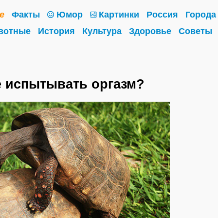
е
Факты
Юмор
Картинки
Россия
Города
вотные
История
Культура
Здоровье
Советы
е испытывать оргазм?