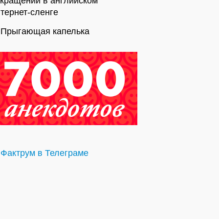
окращений в английском
тернет-сленге
Прыгающая капелька
Фактрум в Телеграме