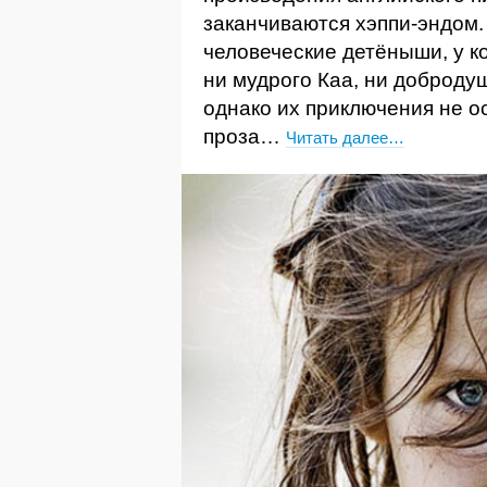
заканчиваются хэппи-эндо
человеческие детёныши, у к
ни мудрого Каа, ни добродуш
однако их приключения не о
проза…
Читать далее…