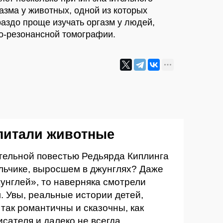
зма у животных, одной из которых
раздо проще изучать оргазм у людей,
о-резонансной томографии.
питали животные
гательной повестью Редьярда Киплинга
льчике, выросшем в джунглях? Даже
жунглей», то наверняка смотрели
 Увы, реальные истории детей,
так романтичны и сказочны, как
исателя и далеко не всегда