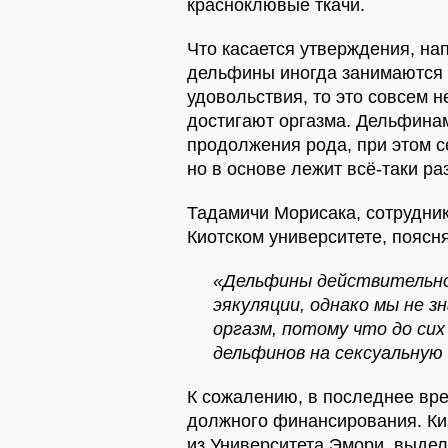
красноклювые ткачи.
Что касается утверждения, на
дельфины иногда занимаются 
удовольствия, то это совсем не
достигают оргазма. Дельфинам
продолжения рода, при этом с
но в основе лежит всё-таки р
Тадамичи Морисака, сотрудни
Киотском университете, поясня
«Дельфины действительно
эякуляции, однако мы не 
оргазм, потому что до сих
дельфинов на сексуальную
К сожалению, в последнее вр
должного финансирования. Ки
из Университета Эмори, выдел