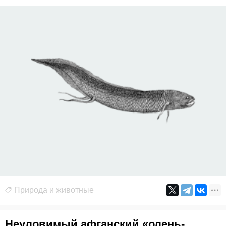
Природа и животные
Неуловимый афганский «олень-