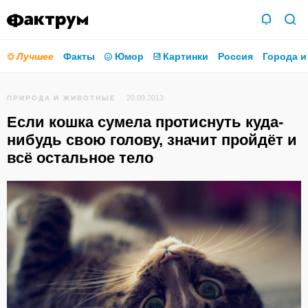
Лучшее
Факты
Юмор
Картинки
Россия
Города и
20.09.2013
ПРИРОДА И ЖИВОТНЫЕ
Если кошка сумела протиснуть куда-
нибудь свою голову, значит пройдёт и
всё остальное тело