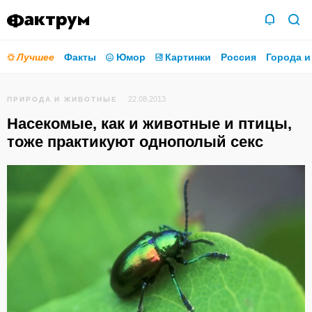
Лучшее
Факты
Юмор
Картинки
Россия
Города и
22.08.2013
ПРИРОДА И ЖИВОТНЫЕ
Насекомые, как и животные и птицы,
тоже практикуют однополый секс