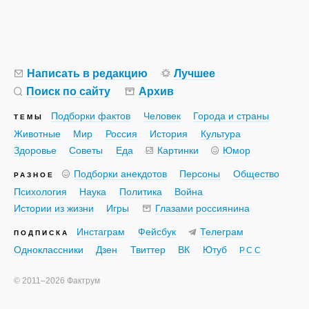
Написать в редакцию
Лучшее
Поиск по сайту
Архив
Подборки фактов
Человек
Города и страны
ТЕМЫ
Животные
Мир
Россия
История
Культура
Здоровье
Советы
Еда
Картинки
Юмор
Подборки анекдотов
Персоны
Общество
РАЗНОЕ
Психология
Наука
Политика
Война
Истории из жизни
Игры
Глазами россиянина
Инстаграм
Фейсбук
Телеграм
ПОДПИСКА
Одноклассники
Дзен
Твиттер
ВК
Ютуб
РСС
©
2011–2026
Фактрум