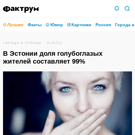
Лучшее
Факты
Юмор
Картинки
Россия
Города и
25.04.2013
ГОРОДА И СТРАНЫ
В Эстонии доля голубоглазых
жителей составляет 99%