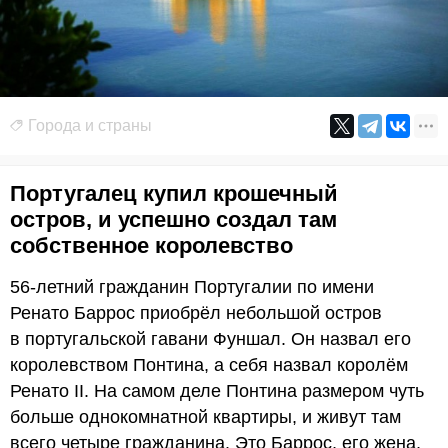
Города и страны
Португалец купил крошечный
остров, и успешно создал там
собственное королевство
56-летний гражданин Португалии по имени
Ренато Баррос приобрёл небольшой остров
в португальской гавани Фуншал. Он назвал его
королевством Понтина, а себя назвал королём
Ренато II. На самом деле Понтина размером чуть
больше однокомнатной квартиры, и живут там
всего четыре гражданина. Это Баррос, его жена,