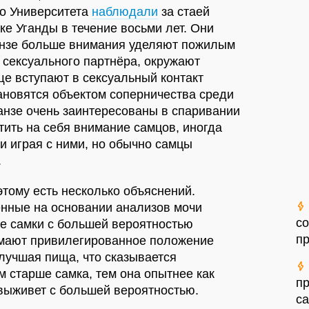
го Университета
наблюдали
за стаей
е Уганды в течение восьми лет. Они
анзе больше внимания уделяют пожилым
 сексуального партнёра, окружают
ще вступают в сексуальный контакт
ановятся объектом соперничества среди
нзе очень заинтересованы в спаривании
тить на себя внимание самцов, иногда
и играя с ними, но обычно самцы
.
этому есть несколько объяснений.
нные на основании анализов мочи
со
ие самки с большей вероятностью
п
имают привилегированное положение
 лучшая пища, что сказывается
ем старше самка, тем она опытнее как
пр
 выживет с большей вероятностью.
са