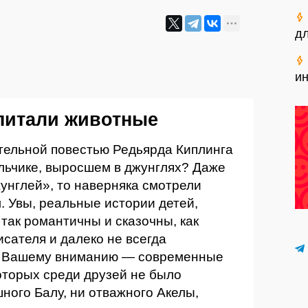
дл
ин
питали животные
гательной повестью Редьярда Киплинга
льчике, выросшем в джунглях? Даже
жунглей», то наверняка смотрели
 Увы, реальные истории детей,
так романтичны и сказочны, как
исателя и далеко не всегда
м. Вашему вниманию — современные
оторых среди друзей не было
ного Балу, ни отважного Акелы,