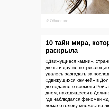
Общество
10 тайн мира, кото
раскрыла
«Движущиеся камни», стран
дюны и другие потрясающие
удалось разгадать за послед
«движущихся камней» в Дол
до недавнего времени Рейс
дном, находящееся в Долин
где наблюдался феномен «д
ломало голову множество л