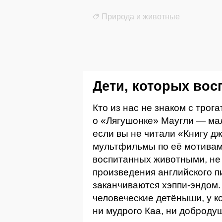
Природа и животные
Дети, которых вос
Кто из нас не знаком с тро
о «Лягушонке» Маугли — ма
если вы не читали «Книгу д
мультфильмы по её мотивам.
воспитанных животными, не 
произведения английского п
заканчиваются хэппи-эндо
человеческие детёныши, у к
ни мудрого Каа, ни добродуш