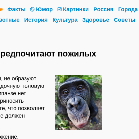
е
Факты
Юмор
Картинки
Россия
Города
вотные
История
Культура
Здоровье
Советы
предпочитают пожилых
, не образуют
ядочную половую
мпанзе нет
приносить
е, что позволяет
не должен
ожение,