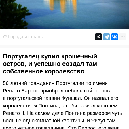
Города и страны
Португалец купил крошечный
остров, и успешно создал там
собственное королевство
56-летний гражданин Португалии по имени
Ренато Баррос приобрёл небольшой остров
в португальской гавани Фуншал. Он назвал его
королевством Понтина, а себя назвал королём
Ренато II. На самом деле Понтина размером чуть
больше однокомнатной квартиры, и живут там
всего четыре гражданина. Это Баррос, его жена,