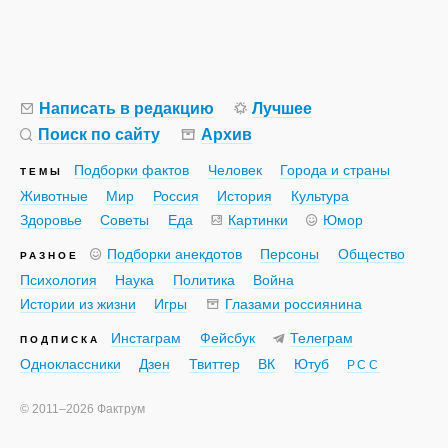
Написать в редакцию
Лучшее
Поиск по сайту
Архив
Подборки фактов
Человек
Города и страны
ТЕМЫ
Животные
Мир
Россия
История
Культура
Здоровье
Советы
Еда
Картинки
Юмор
Подборки анекдотов
Персоны
Общество
РАЗНОЕ
Психология
Наука
Политика
Война
Истории из жизни
Игры
Глазами россиянина
Инстаграм
Фейсбук
Телеграм
ПОДПИСКА
Одноклассники
Дзен
Твиттер
ВК
Ютуб
РСС
©
2011–2026
Фактрум