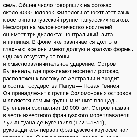
семь. Общее число говорящих на ротокас —
около 4000 человек. Филологи относят этот язык
к восточнопапуасской группе папуасских языков.
Несмотря на малое количество носителей,
он имеет три диалекта: центральный, аита
и пипипая. В фонетике различается долгота
гласных: все они имеют долгую и краткую формы.
Однако отсутствуют тоны
и смыслоразличительное ударение. Остров
Бугенвиль, где проживают носители ротокас,
расположен к востоку от Австралии и входит
в состав государства Папуа — Новая Гвинея.
Он принадлежит к группе Соломоновых островов
и является самым крупным из них: площадь
Бугенвиля составляет 10 000 км². Остров назван
в честь известного французского мореплавателя
Луи Антуана де Бугенвиля (1729–1811),
руководителя первой французской кругосветной