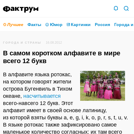
Лучшее
Факты
Юмор
Картинки
Россия
Города и
16.08.2012
ГОРОДА И СТРАНЫ
В самом коротком алфавите в мире
всего 12 букв
В алфавите языка ротокас,
на котором говорят жители
острова Бугенвиль в Тихом
океане,
насчитывается
всего-навсего 12 букв. Этот
алфавит имеет в своей основе латиницу,
из которой взяты буквы a, e, g, i, k, o, p, r, s, t, u, v.
В языке ротокас также зафиксировано самое
маленькое количество согласных: их там всего