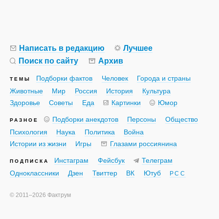
Написать в редакцию
Лучшее
Поиск по сайту
Архив
Подборки фактов
Человек
Города и страны
ТЕМЫ
Животные
Мир
Россия
История
Культура
Здоровье
Советы
Еда
Картинки
Юмор
Подборки анекдотов
Персоны
Общество
РАЗНОЕ
Психология
Наука
Политика
Война
Истории из жизни
Игры
Глазами россиянина
Инстаграм
Фейсбук
Телеграм
ПОДПИСКА
Одноклассники
Дзен
Твиттер
ВК
Ютуб
РСС
©
2011–2026
Фактрум