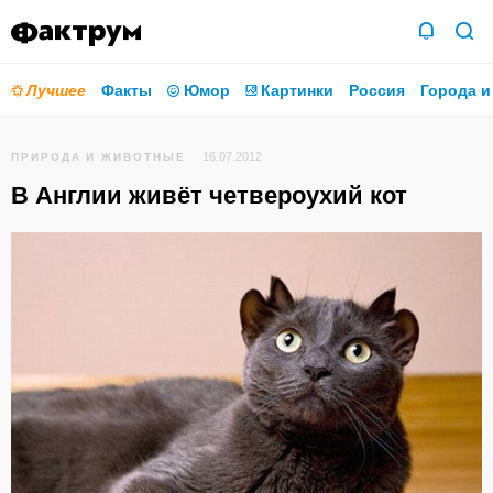
Лучшее
Факты
Юмор
Картинки
Россия
Города и
16.07.2012
ПРИРОДА И ЖИВОТНЫЕ
В Англии живёт четвероухий кот