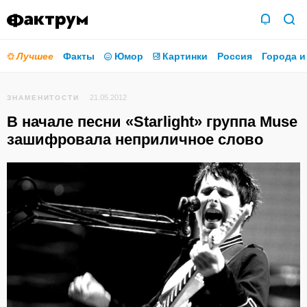
Лучшее
Факты
Юмор
Картинки
Россия
Города и
21.05.2012
ЗНАМЕНИТОСТИ
В начале песни «Starlight» группа Muse
зашифровала неприличное слово