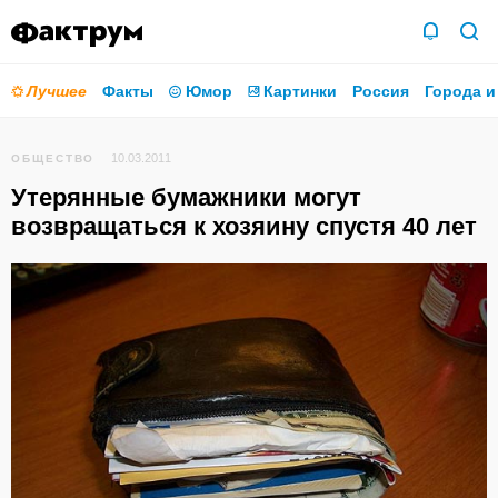
Лучшее
Факты
Юмор
Картинки
Россия
Города и
10.03.2011
ОБЩЕСТВО
Утерянные бумажники могут
возвращаться к хозяину спустя 40 лет