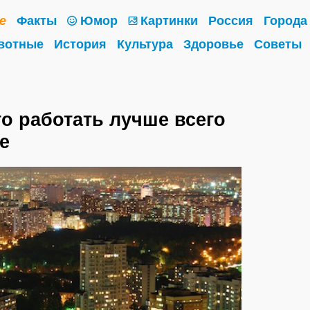
е
Факты
Юмор
Картинки
Россия
Города
вотные
История
Культура
Здоровье
Советы
то работать лучше всего
е