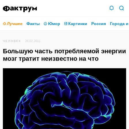
Лучшее
Факты
Юмор
Картинки
Россия
Города и
26.02.2011
ЧЕЛОВЕК
Большую часть потребляемой энергии
мозг тратит неизвестно на что