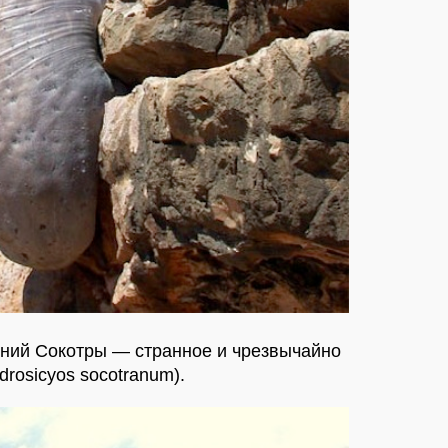
ений Сокотры — странное и чрезвычайно
rosicyos socotranum).