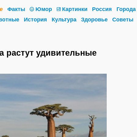
е
Факты
Юмор
Картинки
Россия
Города
вотные
История
Культура
Здоровье
Советы
а растут удивительные