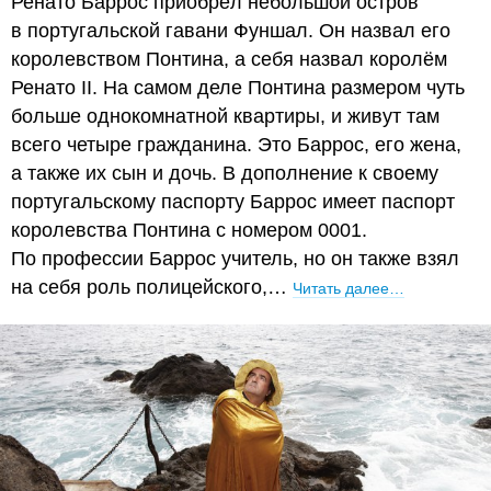
Ренато Баррос приобрёл небольшой остров
в португальской гавани Фуншал. Он назвал его
королевством Понтина, а себя назвал королём
Ренато II. На самом деле Понтина размером чуть
больше однокомнатной квартиры, и живут там
всего четыре гражданина. Это Баррос, его жена,
а также их сын и дочь. В дополнение к своему
португальскому паспорту Баррос имеет паспорт
королевства Понтина с номером 0001.
По профессии Баррос учитель, но он также взял
на себя роль полицейского,…
Читать далее…